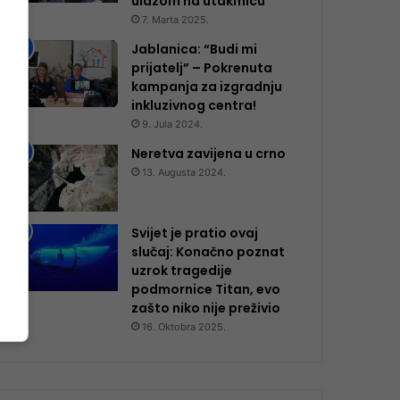
ulazom na utakmicu
7. Marta 2025.
Jablanica: “Budi mi
prijatelj” – Pokrenuta
kampanja za izgradnju
inkluzivnog centra!
9. Jula 2024.
Neretva zavijena u crno
13. Augusta 2024.
Svijet je pratio ovaj
slučaj: Konačno poznat
uzrok tragedije
podmornice Titan, evo
zašto niko nije preživio
16. Oktobra 2025.