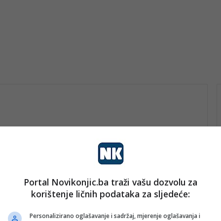
Portal Novikonjic.ba traži vašu dozvolu za
vo
korištenje ličnih podataka za sljedeće:
nk 2
8. Juna 2025.
Fizički sukob u Bijeloj kući: Ilon
Personalizirano oglašavanje i sadržaj, mjerenje oglašavanja i