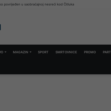
ko povrijeđen u saobraćajnoj nesreći kod Čitluka
VO
MAGAZIN
SPORT
SMRTOVNICE
PROMO
PART