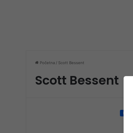
Početna
/
Scott Bessent
Scott Bessent
Društ