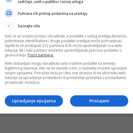
sadržaja, uvidi u publiku i razvoj usluga
Mask se zaletio u ministra
finansija, pa dobio udarac
Pohrana i/ili pristup podacima na uređaju
Iako se isprva činilo da će najbogatiji čovjek na svijetu
Saznajte više
i nakon napuštanja administracije ostati u dobrim
odnosima s američkim…
Vaši će se osobni podaci obrađivati, a podatke s vašeg uređaja (kolačiće,
jedinstvene identifikatore i druge podatke uređaja) može pohranjivati,
dijeliti te im pristupati 212 partnera ili ih može upotrebljavati ova web-
Pročitaj više
lokacija. Mi i naši partneri možemo upotrebljavati precizne podatke o
geolociranju.
Popis partnera.
Neki dobavljači mogu obrađivati vaše osobne podatke na temelju
legitimnog interesa. Ako se ne slažete s tim, u nastavku možete upravljati
svojim opcijama. Potražite vezu pri dnu ove stranice ili na izborniku web-
lokacije za upravljanje pristankom ili povlačenje pristanka u postavkama
privatnosti i kolačića.
Upravljanje opcijama
Pristajem