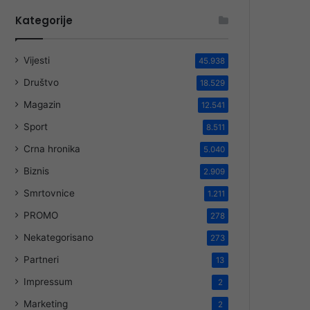
Kategorije
Vijesti
45.938
Društvo
18.529
Magazin
12.541
Sport
8.511
Crna hronika
5.040
Biznis
2.909
Smrtovnice
1.211
PROMO
278
Nekategorisano
273
Partneri
13
Impressum
2
Marketing
2