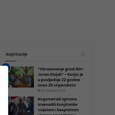
Najčitanije
“Obrazovanje gradi BiH-
Jovan Divjak“ – Konjic je
u posljednje 22 godine
imao 25 ​​stipendista
15. Februara 2023.
Nogometaši Igmana
iznenadili Konjičanke
cvijećem i besplatnim