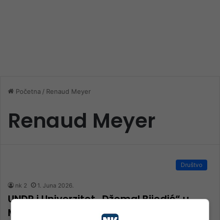
Početna
/
Renaud Meyer
Renaud Meyer
Društvo
nk 2
1. Juna 2026.
UNDP i Univerzitet „Džemal Bijedić“ u
Mostaru potpisali Memorandum o