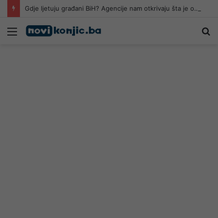
Gdje ljetuju građani BiH? Agencije nam otkrivaju šta je ove godine “hit destinacija”
Meni
Pr