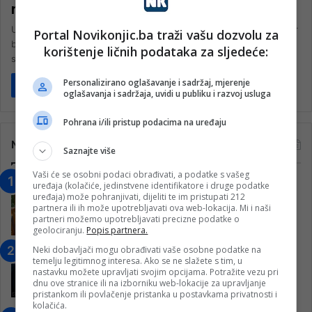
razumijevanju
UNDP rezidentni predstavnik u Bosni i Hercegovini Renaud Meyer
Portal Novikonjic.ba traži vašu dozvolu za
boravio je u posjeti Univerzitetu „Džemal Bijedić“ u Mostaru, te
korištenje ličnih podataka za sljedeće:
se…
Personalizirano oglašavanje i sadržaj, mjerenje
Pročitaj više
oglašavanja i sadržaja, uvidi u publiku i razvoj usluga
Pohrana i/ili pristup podacima na uređaju
Najčitanije
Saznajte više
Vaši će se osobni podaci obrađivati, a podatke s vašeg
“Obrazovanje gradi BiH-Jovan Divjak“
uređaja (kolačiće, jedinstvene identifikatore i druge podatke
uređaja) može pohranjivati, dijeliti te im pristupati 212
– Konjic je u posljednje 22 godine imao
partnera ili ih može upotrebljavati ova web-lokacija. Mi i naši
25 ​​stipendista
partneri možemo upotrebljavati precizne podatke o
15. Februara 2023.
geolociranju.
Popis partnera.
Neki dobavljači mogu obrađivati vaše osobne podatke na
Nogometaši Igmana iznenadili
temelju legitimnog interesa. Ako se ne slažete s tim, u
Konjičanke cvijećem i besplatnim
nastavku možete upravljati svojim opcijama. Potražite vezu pri
ulazom na utakmicu
dnu ove stranice ili na izborniku web-lokacije za upravljanje
pristankom ili povlačenje pristanka u postavkama privatnosti i
7. Marta 2025.
kolačića.