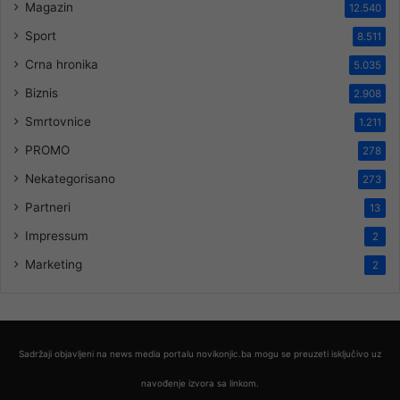
Magazin
12.540
Sport
8.511
Crna hronika
5.035
Biznis
2.908
Smrtovnice
1.211
PROMO
278
Nekategorisano
273
Partneri
13
Impressum
2
Marketing
2
Sadržaji objavljeni na news media portalu novikonjic.ba mogu se preuzeti isključivo uz
navođenje izvora sa linkom.