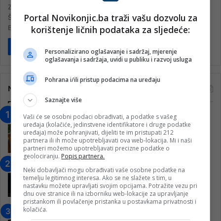
Zastupnik SDA u Parlamentarnoj skupštini Bosne i Hercegovine
Portal Novikonjic.ba traži vašu dozvolu za
Šemsudin Mehmedović pozvao je Delegaciju Evropske unije u
korištenje ličnih podataka za sljedeće:
Bosni i Hercegovini da…
Pročitaj više
Personalizirano oglašavanje i sadržaj, mjerenje
oglašavanja i sadržaja, uvidi u publiku i razvoj usluga
Pohrana i/ili pristup podacima na uređaju
Najčitanije
Saznajte više
“Obrazovanje gradi BiH-Jovan Divjak“
Vaši će se osobni podaci obrađivati, a podatke s vašeg
uređaja (kolačiće, jedinstvene identifikatore i druge podatke
– Konjic je u posljednje 22 godine imao
uređaja) može pohranjivati, dijeliti te im pristupati 212
25 ​​stipendista
partnera ili ih može upotrebljavati ova web-lokacija. Mi i naši
partneri možemo upotrebljavati precizne podatke o
15. Februara 2023.
geolociranju.
Popis partnera.
Nogometaši Igmana iznenadili
Neki dobavljači mogu obrađivati vaše osobne podatke na
Konjičanke cvijećem i besplatnim
temelju legitimnog interesa. Ako se ne slažete s tim, u
ulazom na utakmicu
nastavku možete upravljati svojim opcijama. Potražite vezu pri
dnu ove stranice ili na izborniku web-lokacije za upravljanje
7. Marta 2025.
pristankom ili povlačenje pristanka u postavkama privatnosti i
kolačića.
Jablanica: “Budi mi prijatelj” –