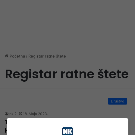
Početna
/
Registar ratne štete
Registar ratne štete
Društvo
nk 2
18. Maja 2023.
Traži se registar ratne štete od agresije
Hrvatske i Srbije na BiH