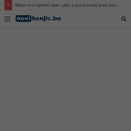
Slijedi novi toplotni talas: Ljeto u punoj svojoj snazi potrajat će do…
Meni
Pr