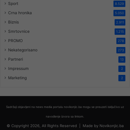
Sport
8.529
Crna hronika
5.050
Biznis
2.911
Smrtovnice
1.215
PROMO
278
Nekategorisano
273
Partneri
13
Impressum
2
Marketing
2
Sadržaji objavljeni na news media portalu novikonjic.ba mogu se preuzeti isključivo uz
navođenje izvora sa linkom.
© Copyright 2026, All Rights Reserved |
Made by
Novikonjic.ba