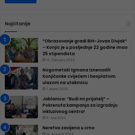
Najčitanije
“Obrazovanje gradi BiH-Jovan Divjak“
– Konjic je u posljednje 22 godine imao
25 ​​stipendista
15. Februara 2023.
Nogometaši Igmana iznenadili
Konjičanke cvijećem i besplatnim
ulazom na utakmicu
7. Marta 2025.
Jablanica: “Budi mi prijatelj” –
Pokrenuta kampanja za izgradnju
inkluzivnog centra!
9. Jula 2024.
Neretva zavijena u crno
13. Augusta 2024.