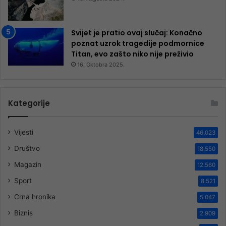
Svijet je pratio ovaj slučaj: Konačno
poznat uzrok tragedije podmornice
Titan, evo zašto niko nije preživio
16. Oktobra 2025.
Kategorije
Vijesti
46.023
Društvo
18.550
Magazin
12.560
Sport
8.521
Crna hronika
5.047
Biznis
2.909