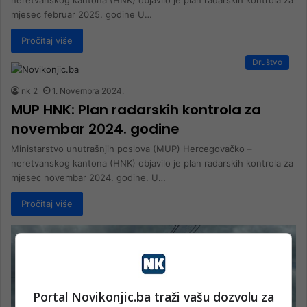
neretvanskog kantona (HNK) objavilo je plan radarskih kontrola za
mjesec februar 2025. godine U…
Pročitaj više
Društvo
nk 2
1. Novembra 2024.
MUP HNK: Plan radarskih kontrola za
novembar 2024. godine
Ministarstvo unutrašnjih poslova (MUP) Hercegovačko –
neretvanskog kantona (HNK) objavilo je plan radarskih kontrola za
mjesec novembar 2024. godine. U…
Pročitaj više
Portal Novikonjic.ba traži vašu dozvolu za