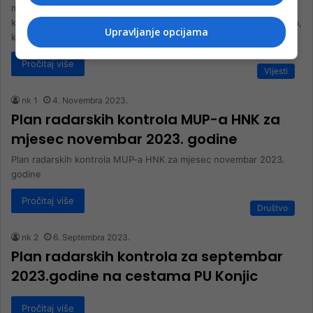
mjesecjanuar/siječanj2024. godineDostavljamo vam Plan radarskih
kontrola za mjesec januar/siječanj 2024. godine,nacestama HNK-a,
Upravljanje opcijama
kako…
Pročitaj više
Vijesti
nk 1
4. Novembra 2023.
Plan radarskih kontrola MUP-a HNK za
mjesec novembar 2023. godine
Plan radarskih kontrola MUP-a HNK za mjesec novembar 2023.
godine
Pročitaj više
Društvo
nk 2
6. Septembra 2023.
Plan radarskih kontrola za septembar
2023.godine na cestama PU Konjic
Pročitaj više