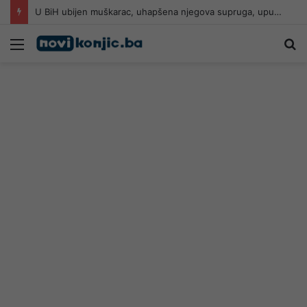
U BiH ubijen muškarac, uhapšena njegova supruga, upucan u glavu
Meni
Pr