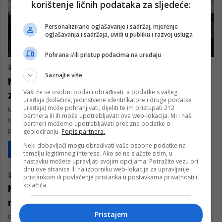
korištenje ličnih podataka za sljedeće:
Personalizirano oglašavanje i sadržaj, mjerenje
oglašavanja i sadržaja, uvidi u publiku i razvoj usluga
Društvo
Pohrana i/ili pristup podacima na uređaju
nk 1
3. Juna 2024.
Saznajte više
MUP HNK objavio listu radarskih kontrola
Vaši će se osobni podaci obrađivati, a podatke s vašeg
za juni
uređaja (kolačiće, jedinstvene identifikatore i druge podatke
uređaja) može pohranjivati, dijeliti te im pristupati 212
Ministarstvo unutrašnjih poslova (MUP HNK) objavilo je listu
partnera ili ih može upotrebljavati ova web-lokacija. Mi i naši
lokacija na kojima će se obavljati radarske kontrole u narednom
partneri možemo upotrebljavati precizne podatke o
periodu, upozoravajući…
geolociranju.
Popis partnera.
Neki dobavljači mogu obrađivati vaše osobne podatke na
Pročitaj više
temelju legitimnog interesa. Ako se ne slažete s tim, u
Hercegovina
nastavku možete upravljati svojim opcijama. Potražite vezu pri
dnu ove stranice ili na izborniku web-lokacije za upravljanje
nk 1
4. Januara 2024.
pristankom ili povlačenje pristanka u postavkama privatnosti i
kolačića.
MUP HNK Plan radarskih kontrola za
mjesec JANUAR 2024.godine
Pristajem
Plan radarskih kontrola Uprave policije MUP-a HNKza