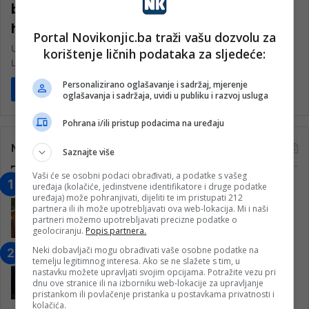
bez struje i vode: Pokrenuta
humanitarna akcija
Portal Novikonjic.ba traži vašu dozvolu za
U malom selu Podhum kod Konjica, tri sestre – Zora, Snježana i
korištenje ličnih podataka za sljedeće:
Lena Škegro – žive u trošnoj kući koja…
Personalizirano oglašavanje i sadržaj, mjerenje
Pročitaj više
oglašavanja i sadržaja, uvidi u publiku i razvoj usluga
Pohrana i/ili pristup podacima na uređaju
Najčitanije
Saznajte više
Vaši će se osobni podaci obrađivati, a podatke s vašeg
uređaja (kolačiće, jedinstvene identifikatore i druge podatke
“Obrazovanje gradi BiH-Jovan Divjak“
uređaja) može pohranjivati, dijeliti te im pristupati 212
– Konjic je u posljednje 22 godine imao
partnera ili ih može upotrebljavati ova web-lokacija. Mi i naši
25 ​​stipendista
partneri možemo upotrebljavati precizne podatke o
geolociranju.
Popis partnera.
15. Februara 2023.
Neki dobavljači mogu obrađivati vaše osobne podatke na
Nogometaši Igmana iznenadili
temelju legitimnog interesa. Ako se ne slažete s tim, u
Konjičanke cvijećem i besplatnim
nastavku možete upravljati svojim opcijama. Potražite vezu pri
ulazom na utakmicu
dnu ove stranice ili na izborniku web-lokacije za upravljanje
pristankom ili povlačenje pristanka u postavkama privatnosti i
7. Marta 2025.
kolačića.