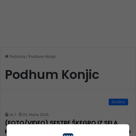
Početna
/
Podhum Konjic
Podhum Konjic
Društvo
nk 1
25. Marta 2025.
(FOTO/VIDEO) SESTRE ŠKEGRO IZ SELA
KOD KONJICA TREBAJU NAŠU POMOĆ Žive