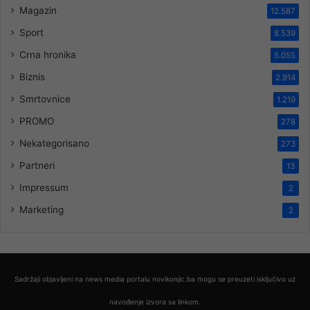
Magazin
12.587
Sport
8.539
Crna hronika
5.055
Biznis
2.914
Smrtovnice
1.219
PROMO
278
Nekategorisano
273
Partneri
13
Impressum
2
Marketing
2
Sadržaji objavljeni na news media portalu novikonjic.ba mogu se preuzeti isključivo uz
navođenje izvora sa linkom.