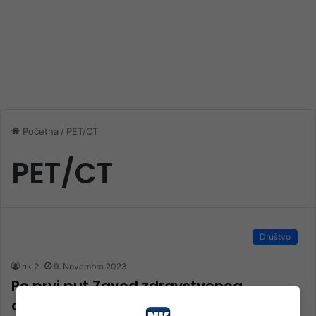
Početna
/
PET/CT
PET/CT
Društvo
nk 2
9. Novembra 2023.
Po prvi put Zavod zdravstvenog
osiguranja HNK troškove dijagnostičke