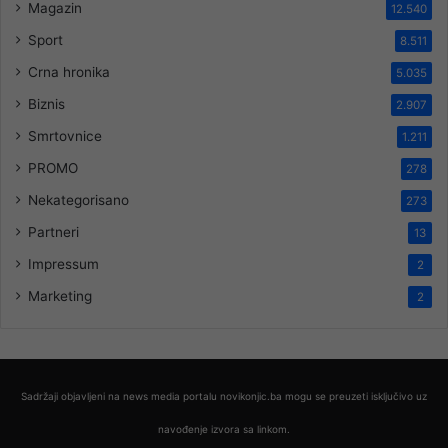
Magazin
12.540
Sport
8.511
Crna hronika
5.035
Biznis
2.907
Smrtovnice
1.211
PROMO
278
Nekategorisano
273
Partneri
13
Impressum
2
Marketing
2
Sadržaji objavljeni na news media portalu novikonjic.ba mogu se preuzeti isključivo uz
navođenje izvora sa linkom.