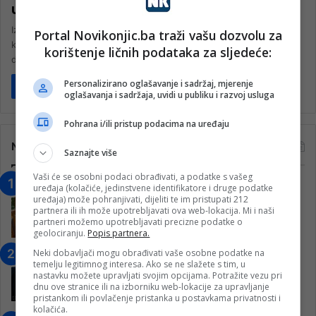
usluge PET/CT snosi u cijelosti
Izmjenama i dopunama Finansijskog plana Zavoda (Rebalans I), na
Portal Novikonjic.ba traži vašu dozvolu za
koji je Skupština HNK dala saglasnost, ZZO HNK izdvojio je
korištenje ličnih podataka za sljedeće:
dodatna…
Personalizirano oglašavanje i sadržaj, mjerenje
Pročitaj više
oglašavanja i sadržaja, uvidi u publiku i razvoj usluga
Pohrana i/ili pristup podacima na uređaju
Najčitanije
Saznajte više
Vaši će se osobni podaci obrađivati, a podatke s vašeg
“Obrazovanje gradi BiH-Jovan Divjak“
uređaja (kolačiće, jedinstvene identifikatore i druge podatke
uređaja) može pohranjivati, dijeliti te im pristupati 212
– Konjic je u posljednje 22 godine imao
partnera ili ih može upotrebljavati ova web-lokacija. Mi i naši
25 ​​stipendista
partneri možemo upotrebljavati precizne podatke o
15. Februara 2023.
geolociranju.
Popis partnera.
Neki dobavljači mogu obrađivati vaše osobne podatke na
Nogometaši Igmana iznenadili
temelju legitimnog interesa. Ako se ne slažete s tim, u
Konjičanke cvijećem i besplatnim
nastavku možete upravljati svojim opcijama. Potražite vezu pri
ulazom na utakmicu
dnu ove stranice ili na izborniku web-lokacije za upravljanje
pristankom ili povlačenje pristanka u postavkama privatnosti i
7. Marta 2025.
kolačića.