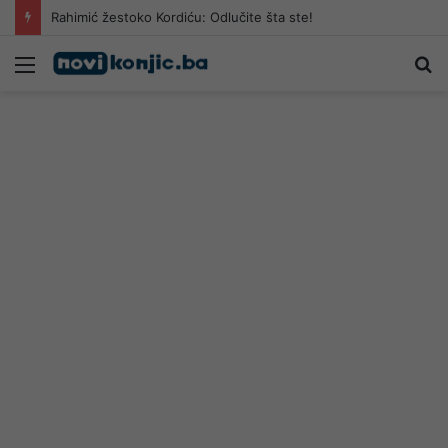
Rahimić žestoko Kordiću: Odlučite šta ste!
Meni
Pr