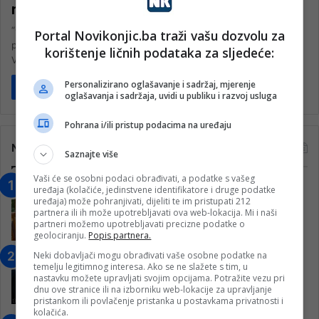
nuklearnu medicinu!
“Čestitamo prof. dr. Sabini Dizdarević na imenovanju za
Portal Novikonjic.ba traži vašu dozvolu za
predsjednicu Britanskog društva za nuklearnu medicinu (BNMS)!”
korištenje ličnih podataka za sljedeće:
Vijest je ovo kojom nas…
Personalizirano oglašavanje i sadržaj, mjerenje
Pročitaj više
oglašavanja i sadržaja, uvidi u publiku i razvoj usluga
Pohrana i/ili pristup podacima na uređaju
Najčitanije
Saznajte više
Vaši će se osobni podaci obrađivati, a podatke s vašeg
“Obrazovanje gradi BiH-Jovan Divjak“
uređaja (kolačiće, jedinstvene identifikatore i druge podatke
uređaja) može pohranjivati, dijeliti te im pristupati 212
– Konjic je u posljednje 22 godine imao
partnera ili ih može upotrebljavati ova web-lokacija. Mi i naši
25 ​​stipendista
partneri možemo upotrebljavati precizne podatke o
15. Februara 2023.
geolociranju.
Popis partnera.
Neki dobavljači mogu obrađivati vaše osobne podatke na
Nogometaši Igmana iznenadili
temelju legitimnog interesa. Ako se ne slažete s tim, u
Konjičanke cvijećem i besplatnim
nastavku možete upravljati svojim opcijama. Potražite vezu pri
ulazom na utakmicu
dnu ove stranice ili na izborniku web-lokacije za upravljanje
pristankom ili povlačenje pristanka u postavkama privatnosti i
7. Marta 2025.
kolačića.