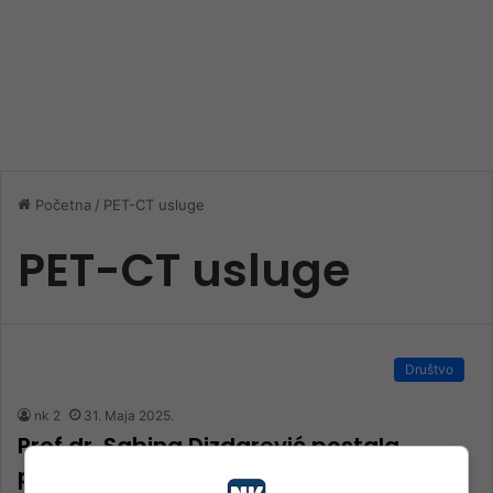
Početna
/
PET-CT usluge
PET-CT usluge
Društvo
nk 2
31. Maja 2025.
Prof.dr. Sabina Dizdarević postala
predsjednica Britanskog društva za