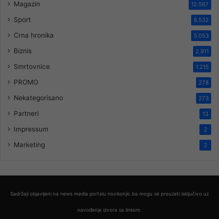
Magazin
12.567
Sport
8.532
Crna hronika
5.053
Biznis
2.911
Smrtovnice
1.215
PROMO
278
Nekategorisano
273
Partneri
13
Impressum
2
Marketing
2
Sadržaji objavljeni na news media portalu novikonjic.ba mogu se preuzeti isključivo uz
navođenje izvora sa linkom.