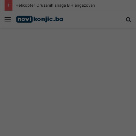
Helikopter Oružanih snaga BiH angažovan na gašenju požara u Konjicu
Meni
Pr