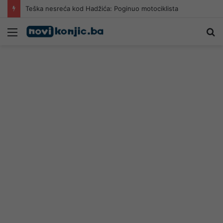
Teška nesreća kod Hadžića: Poginuo motociklista
Meni
Pr