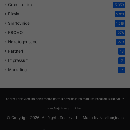
Crna hronika
5.053
Biznis
2.911
Smrtovnice
1.215
PROMO
278
Nekategorisano
273
Partneri
13
Impressum
2
Marketing
2
Sadržaji objavljeni na news media portalu novikonjic.ba mogu se preuzeti isključivo uz
navođenje izvora sa linkom.
© Copyright 2026, All Rights Reserved |
Made by
Novikonjic.ba