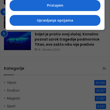
9. Jula 2024.
Pristajem
Neretva zavijena u crno
13. Augusta 2024.
Upravljanje opcijama
Svijet je pratio ovaj slučaj: Konačno
poznat uzrok tragedije podmornice
Titan, evo zašto niko nije preživio
16. Oktobra 2025.
Kategorije
Vijesti
46.068
Društvo
18.557
Magazin
12.567
Sport
8.532