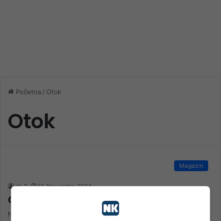
Početna
/
Otok
Otok
Magazin
nk 2
12. Novembra 2024.
Ovo je najusamljenija kuća na svijetu
Napuštena kuća na udaljenom islandskom otočiću Elliðaey već