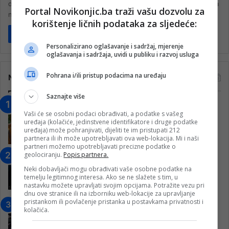
desetljećima budi znatiželju avanturista. Naime, kuća je smještena
Portal Novikonjic.ba traži vašu dozvolu za
na otoku Elliðaey, koji…
korištenje ličnih podataka za sljedeće:
Pročitaj više
Personalizirano oglašavanje i sadržaj, mjerenje
oglašavanja i sadržaja, uvidi u publiku i razvoj usluga
Pohrana i/ili pristup podacima na uređaju
Najčitanije
Saznajte više
“Obrazovanje gradi BiH-Jovan Divjak“
Vaši će se osobni podaci obrađivati, a podatke s vašeg
– Konjic je u posljednje 22 godine imao
uređaja (kolačiće, jedinstvene identifikatore i druge podatke
25 ​​stipendista
uređaja) može pohranjivati, dijeliti te im pristupati 212
partnera ili ih može upotrebljavati ova web-lokacija. Mi i naši
15. Februara 2023.
partneri možemo upotrebljavati precizne podatke o
geolociranju.
Popis partnera.
Nogometaši Igmana iznenadili
Konjičanke cvijećem i besplatnim
Neki dobavljači mogu obrađivati vaše osobne podatke na
ulazom na utakmicu
temelju legitimnog interesa. Ako se ne slažete s tim, u
nastavku možete upravljati svojim opcijama. Potražite vezu pri
7. Marta 2025.
dnu ove stranice ili na izborniku web-lokacije za upravljanje
pristankom ili povlačenje pristanka u postavkama privatnosti i
Jablanica: “Budi mi prijatelj” –
kolačića.
Pokrenuta kampanja za izgradnju
inkluzivnog centra!