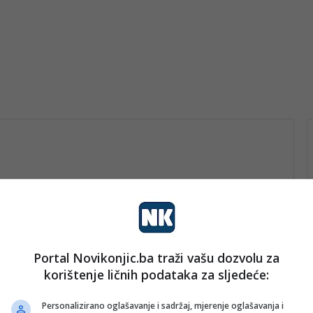
Portal Novikonjic.ba traži vašu dozvolu za
am
korištenje ličnih podataka za sljedeće:
nk 1
2. Decembra 2024.
U Glavatičevu održana obuka
Personalizirano oglašavanje i sadržaj, mjerenje oglašavanja i