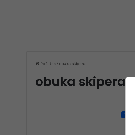
Početna
/
obuka skipera
obuka skipera
Turiz