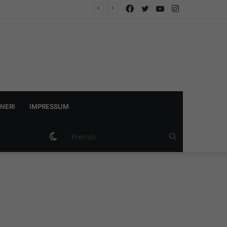
Facebook
Twitter
YouTube
Instagram
NERI
IMPRESSUM
Switch
Pretraži
skin