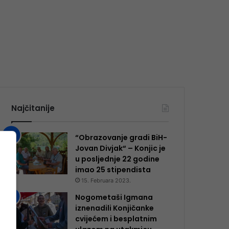
Najčitanije
“Obrazovanje gradi BiH-
Jovan Divjak“ – Konjic je
u posljednje 22 godine
imao 25 ​​stipendista
15. Februara 2023.
Nogometaši Igmana
iznenadili Konjičanke
cvijećem i besplatnim