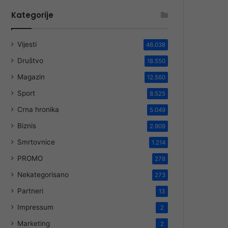
Kategorije
Vijesti
46.038
Društvo
18.550
Magazin
12.560
Sport
8.525
Crna hronika
5.049
Biznis
2.909
Smrtovnice
1.214
PROMO
278
Nekategorisano
273
Partneri
13
Impressum
2
Marketing
2