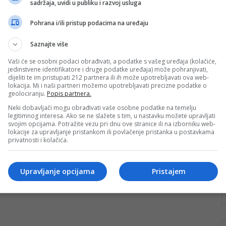
sadržaja, uvidi u publiku i razvoj usluga
skipera
Pohrana i/ili pristup podacima na uređaju
U sklopu projekta „Konjic održiva turistička
destinacija“ koji se finansira od strane Grada Konjica i
Saznajte više
organizacije Caritas Švicarske, u periodu…
Vaši će se osobni podaci obrađivati, a podatke s vašeg uređaja (kolačiće,
Pročitaj više
jedinstvene identifikatore i druge podatke uređaja) može pohranjivati,
dijeliti te im pristupati 212 partnera ili ih može upotrebljavati ova web-
lokacija. Mi i naši partneri možemo upotrebljavati precizne podatke o
geolociranju.
Popis partnera.
Neki dobavljači mogu obrađivati vaše osobne podatke na temelju
legitimnog interesa. Ako se ne slažete s tim, u nastavku možete upravljati
svojim opcijama. Potražite vezu pri dnu ove stranice ili na izborniku web-
lokacije za upravljanje pristankom ili povlačenje pristanka u postavkama
privatnosti i kolačića.
Upravljanje opcijama
Pristajem