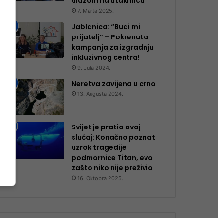
ulazom na utakmicu
7. Marta 2025.
Jablanica: “Budi mi
prijatelj” – Pokrenuta
kampanja za izgradnju
inkluzivnog centra!
9. Jula 2024.
Neretva zavijena u crno
13. Augusta 2024.
Svijet je pratio ovaj
slučaj: Konačno poznat
uzrok tragedije
podmornice Titan, evo
zašto niko nije preživio
16. Oktobra 2025.