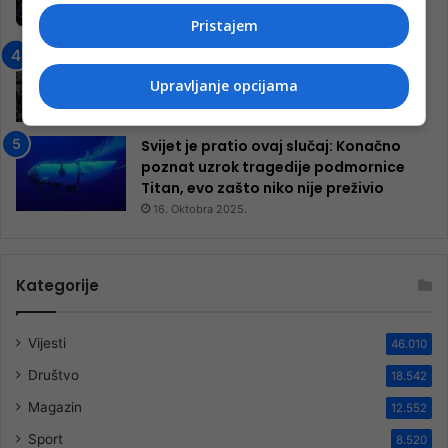
inkluzivnog centra!
Pristajem
9. Jula 2024.
Neretva zavijena u crno
13. Augusta 2024.
Upravljanje opcijama
Svijet je pratio ovaj slučaj: Konačno
poznat uzrok tragedije podmornice
Titan, evo zašto niko nije preživio
16. Oktobra 2025.
Kategorije
Vijesti
46.010
Društvo
18.542
Magazin
12.552
Sport
8.520