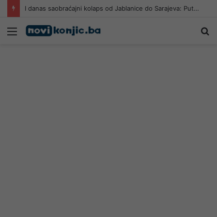
I danas saobraćajni kolaps od Jablanice do Sarajeva: Putnici na izuzetno visokim temperaturama čekaju u kolonama
Meni
Pr