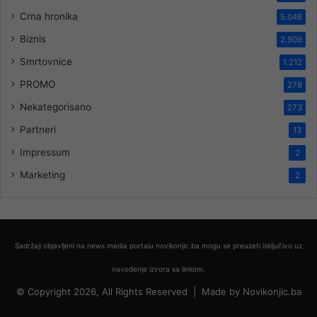
Crna hronika
5.046
Biznis
2.909
Smrtovnice
1.212
PROMO
278
Nekategorisano
273
Partneri
13
Impressum
2
Marketing
2
Sadržaji objavljeni na news media portalu novikonjic.ba mogu se preuzeti isključivo uz
navođenje izvora sa linkom.
© Copyright 2026, All Rights Reserved |
Made by
Novikonjic.ba