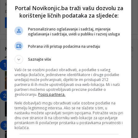
Rezultati, 11. kolo Druge lige grupa Jug, ponovo efikasni strijelci,
Portal Novikonjic.ba traži vašu dozvolu za
postignuto 36 golova. U subotu 21. oktobra odigrane su dvije…
korištenje ličnih podataka za sljedeće:
Pročitaj više
Personalizirano oglašavanje i sadržaj, mjerenje
oglašavanja i sadržaja, uvidi u publiku i razvoj usluga
Pohrana i/ili pristup podacima na uređaju
Najčitanije
Saznajte više
“Obrazovanje gradi BiH-Jovan Divjak“
Vaši će se osobni podaci obrađivati, a podatke s vašeg
– Konjic je u posljednje 22 godine imao
uređaja (kolačiće, jedinstvene identifikatore i druge podatke
25 ​​stipendista
uređaja) može pohranjivati, dijeliti te im pristupati 212
partnera ili ih može upotrebljavati ova web-lokacija. Mi i naši
15. Februara 2023.
partneri možemo upotrebljavati precizne podatke o
geolociranju.
Popis partnera.
Nogometaši Igmana iznenadili
Konjičanke cvijećem i besplatnim
Neki dobavljači mogu obrađivati vaše osobne podatke na
temelju legitimnog interesa. Ako se ne slažete s tim, u
ulazom na utakmicu
nastavku možete upravljati svojim opcijama. Potražite vezu pri
7. Marta 2025.
dnu ove stranice ili na izborniku web-lokacije za upravljanje
pristankom ili povlačenje pristanka u postavkama privatnosti i
Jablanica: “Budi mi prijatelj” –
kolačića.
Pokrenuta kampanja za izgradnju