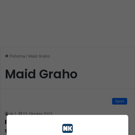
Početna
/
Maid Graho
Maid Graho
Sport
nk 1
23. Oktobra 2023.
Rezultati 11. kola Druge lige jug: FK Klis
slavio protiv Turbine