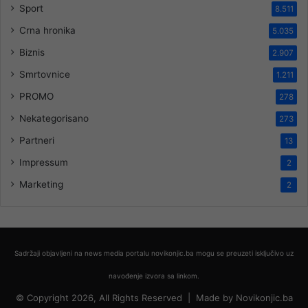
Sport
8.511
Crna hronika
5.035
Biznis
2.907
Smrtovnice
1.211
PROMO
278
Nekategorisano
273
Partneri
13
Impressum
2
Marketing
2
Sadržaji objavljeni na news media portalu novikonjic.ba mogu se preuzeti isključivo uz
navođenje izvora sa linkom.
© Copyright 2026, All Rights Reserved |
Made by
Novikonjic.ba