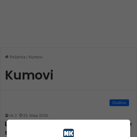
Početna
/
Kumovi
Kumovi
Društvo
nk 2
25. Maja 2026.
Lejla Hakalović nova je zvijezda hrvatske
serije “Kumovi”