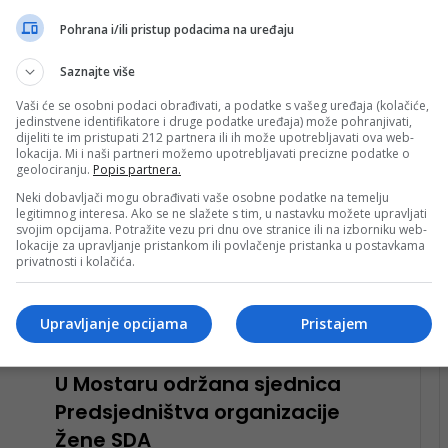
Pohrana i/ili pristup podacima na uređaju
Pročitaj više
sti
Saznajte više
nk 2
5. Novembra 2025.
Vaši će se osobni podaci obrađivati, a podatke s vašeg uređaja (kolačiće,
Zuko nakon sramne odluke na
jedinstvene identifikatore i druge podatke uređaja) može pohranjivati,
Kosovu: Hidžab nije simbol
dijeliti te im pristupati 212 partnera ili ih može upotrebljavati ova web-
lokacija. Mi i naši partneri možemo upotrebljavati precizne podatke o
ograničenja, već izraz
geolociranju.
Popis partnera.
dostojanstva!
Neki dobavljači mogu obrađivati vaše osobne podatke na temelju
legitimnog interesa. Ako se ne slažete s tim, u nastavku možete upravljati
U toku pravnog procesa koji se vodi oko zabrane
svojim opcijama. Potražite vezu pri dnu ove stranice ili na izborniku web-
lokacije za upravljanje pristankom ili povlačenje pristanka u postavkama
nošenja marame u školama na Kosovu donesena je
privatnosti i kolačića.
kontroverzna odluka.Zastupnica u…
Pročitaj više
Upravljanje opcijama
Pristajem
vo
nk 2
12. Oktobra 2025.
U Mostaru održana sjednica
Predsjedništva organizacije
Žene SDA