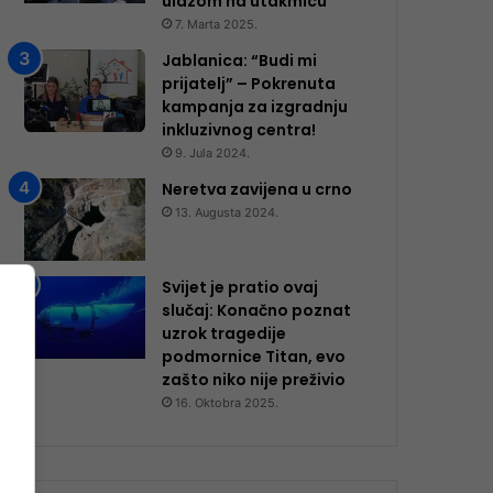
ulazom na utakmicu
7. Marta 2025.
Jablanica: “Budi mi
prijatelj” – Pokrenuta
kampanja za izgradnju
inkluzivnog centra!
9. Jula 2024.
Neretva zavijena u crno
13. Augusta 2024.
Svijet je pratio ovaj
slučaj: Konačno poznat
uzrok tragedije
podmornice Titan, evo
zašto niko nije preživio
16. Oktobra 2025.