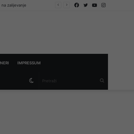
Facebook
Twitter
YouTube
Instagram
 na zalijevanje
NERI
IMPRESSUM
Switch
Pretraži
skin