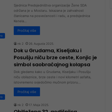
Sjednica Predsjedništva organizacije Žene SDA
održana je u Mostaru. Iskazana je zahvalnost
članicama na posvećenosti i radu, a predsjednica
Kenela…
Pročitaj više
vo
nk 2
26. Augusta 2025.
Dok u Grudama, Kiseljaku i
Posušju niču brze ceste, Konjic je
simbol saobraćajnog kolapsa
Dok gledamo kako u Grudama, Kiseljaku i Posušju
niču obilaznice, brze ceste i novi kilometri asfalta,
istovremeno svjedočimo mučnom prizoru…
Pročitaj više
vo
nk 2
17. Maja 2025.
Obilježena 32. godišnjica