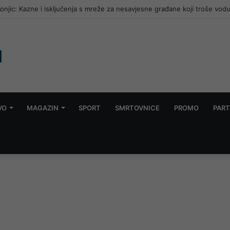
njic: Kazne i isključenja s mreže za nesavjesne građane koji troše vodu
VO
MAGAZIN
SPORT
SMRTOVNICE
PROMO
PART