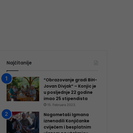
Najčitanije
“Obrazovanje gradi BiH-
Jovan Divjak“ – Konjic je
u posljednje 22 godine
imao 25 ​​stipendista
15. Februara 2023.
Nogometaši Igmana
iznenadili Konjičanke
cvijećem i besplatnim