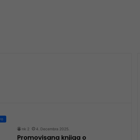
vo
nk 2
4. Decembra 2025.
Promovisana knjiga o