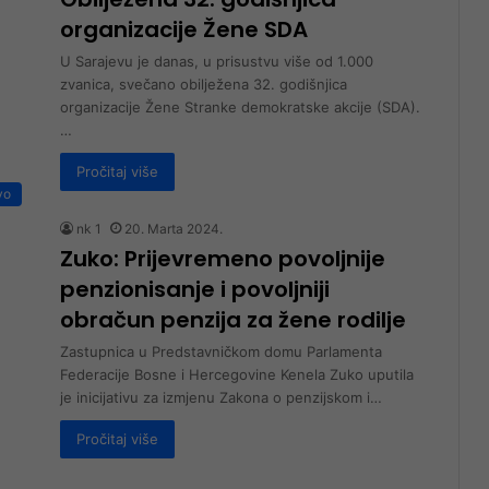
organizacije Žene SDA
U Sarajevu je danas, u prisustvu više od 1.000
zvanica, svečano obilježena 32. godišnjica
organizacije Žene Stranke demokratske akcije (SDA).
…
Pročitaj više
vo
nk 1
20. Marta 2024.
Zuko: Prijevremeno povoljnije
penzionisanje i povoljniji
obračun penzija za žene rodilje
Zastupnica u Predstavničkom domu Parlamenta
Federacije Bosne i Hercegovine Kenela Zuko uputila
je inicijativu za izmjenu Zakona o penzijskom i…
Pročitaj više