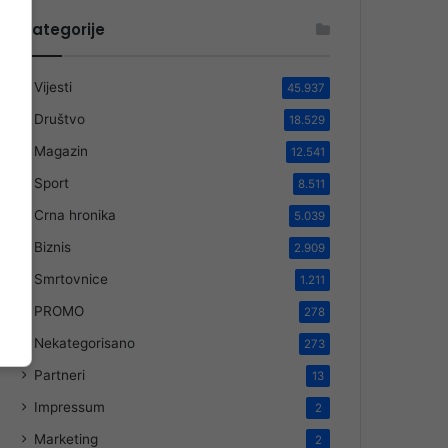
Kategorije
Vijesti
45.937
Društvo
18.529
Magazin
12.541
Sport
8.511
Crna hronika
5.039
Biznis
2.909
Smrtovnice
1.211
PROMO
278
Nekategorisano
273
Partneri
13
Impressum
2
Marketing
2