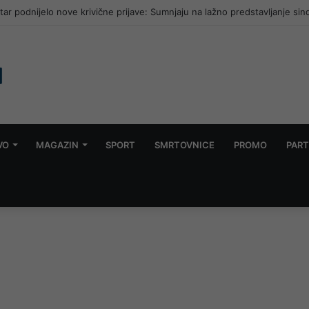
r podnijelo nove krivične prijave: Sumnjaju na lažno predstavljanje sin
VO
MAGAZIN
SPORT
SMRTOVNICE
PROMO
PART