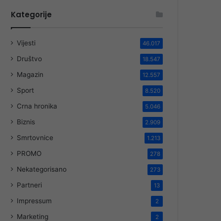
Kategorije
Vijesti
46.017
Društvo
18.547
Magazin
12.557
Sport
8.520
Crna hronika
5.046
Biznis
2.909
Smrtovnice
1.213
PROMO
278
Nekategorisano
273
Partneri
13
Impressum
2
Marketing
2