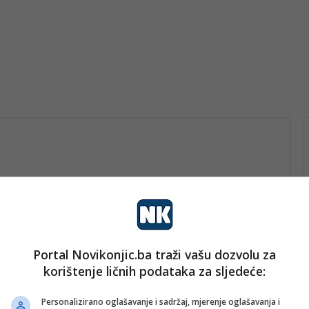
Portal Novikonjic.ba traži vašu dozvolu za
vo
korištenje ličnih podataka za sljedeće:
nk 2
17. Aprila 2026.
Lažne dojave o bombama
Personalizirano oglašavanje i sadržaj, mjerenje oglašavanja i