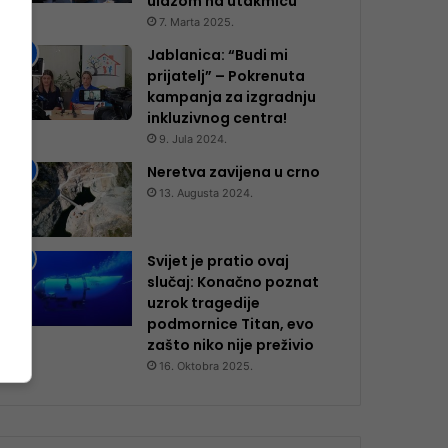
ulazom na utakmicu
7. Marta 2025.
Jablanica: “Budi mi
prijatelj” – Pokrenuta
kampanja za izgradnju
inkluzivnog centra!
9. Jula 2024.
Neretva zavijena u crno
13. Augusta 2024.
Svijet je pratio ovaj
slučaj: Konačno poznat
uzrok tragedije
podmornice Titan, evo
zašto niko nije preživio
16. Oktobra 2025.