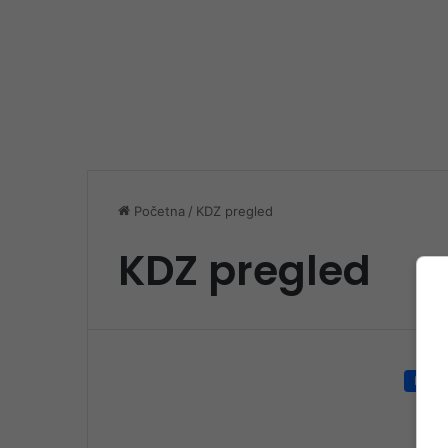
Početna
/
KDZ pregled
KDZ pregled
Društ