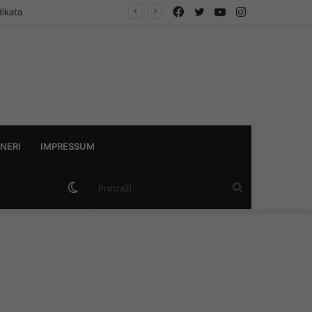
Facebook
Twitter
YouTube
Instagram
dikata
NERI
IMPRESSUM
Switch
Pretraži
skin