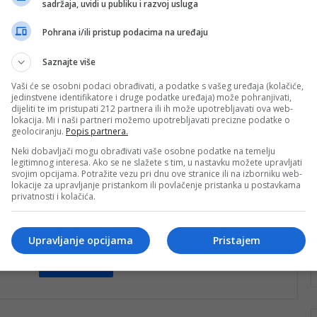
sadržaja, uvidi u publiku i razvoj usluga
parališu sistem: Svaki KDZ
pregled košta hiljade maraka
Pohrana i/ili pristup podacima na uređaju
Nakon dojava o postavljenim bombama u Sarajevu i
Saznajte više
Travniku, isti scenario danas. Meta su Opšta bolnica,
Univerzitet i Akademija likovnih…
Vaši će se osobni podaci obrađivati, a podatke s vašeg uređaja (kolačiće,
jedinstvene identifikatore i druge podatke uređaja) može pohranjivati,
dijeliti te im pristupati 212 partnera ili ih može upotrebljavati ova web-
Pročitaj više
lokacija. Mi i naši partneri možemo upotrebljavati precizne podatke o
geolociranju.
Popis partnera.
vo
nk 2
29. Oktobra 2024.
Neki dobavljači mogu obrađivati vaše osobne podatke na temelju
legitimnog interesa. Ako se ne slažete s tim, u nastavku možete upravljati
Šta se krije iza lažnih dojava, pa
svojim opcijama. Potražite vezu pri dnu ove stranice ili na izborniku web-
ni hapšenja ne pomažu?
lokacije za upravljanje pristankom ili povlačenje pristanka u postavkama
privatnosti i kolačića.
Nastavljaju se dojave bombi u srednjim školama u
Kantonu Sarajevo. Danas opet nove, kako saznajemo,
između ostalih, u Medicinskoj školi…
Upravljanje opcijama
Pristajem
Pročitaj više