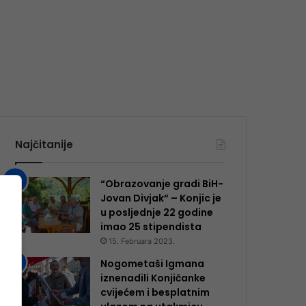
Najčitanije
“Obrazovanje gradi BiH-
Jovan Divjak“ – Konjic je
u posljednje 22 godine
imao 25 ​​stipendista
15. Februara 2023.
Nogometaši Igmana
iznenadili Konjičanke
cvijećem i besplatnim