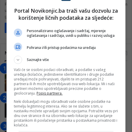
Produkcijska kuća 4Film iz Zagreba poziva na casting. Za igrani film
Portal Novikonjic.ba traži vašu dozvolu za
u razvoju traže djevojku mladolikog izgleda (punoljetnu, 18+
korištenje ličnih podataka za sljedeće:
godina),…
Pročitaj više
Personalizirano oglašavanje i sadržaj, mjerenje
oglašavanja i sadržaja, uvidi u publiku i razvoj usluga
Pohrana i/ili pristup podacima na uređaju
Najčitanije
Saznajte više
“Obrazovanje gradi BiH-Jovan Divjak“
Vaši će se osobni podaci obrađivati, a podatke s vašeg
uređaja (kolačiće, jedinstvene identifikatore i druge podatke
– Konjic je u posljednje 22 godine imao
uređaja) može pohranjivati, dijeliti te im pristupati 212
25 ​​stipendista
partnera ili ih može upotrebljavati ova web-lokacija. Mi i naši
partneri možemo upotrebljavati precizne podatke o
15. Februara 2023.
geolociranju.
Popis partnera.
Nogometaši Igmana iznenadili
Neki dobavljači mogu obrađivati vaše osobne podatke na
Konjičanke cvijećem i besplatnim
temelju legitimnog interesa. Ako se ne slažete s tim, u
ulazom na utakmicu
nastavku možete upravljati svojim opcijama. Potražite vezu pri
dnu ove stranice ili na izborniku web-lokacije za upravljanje
7. Marta 2025.
pristankom ili povlačenje pristanka u postavkama privatnosti i
kolačića.
Jablanica: “Budi mi prijatelj” –