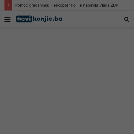
Pomoć građanima: Helikopter koji je nabavila Vlada ZDK gasi požar u HNK
Meni
Pr