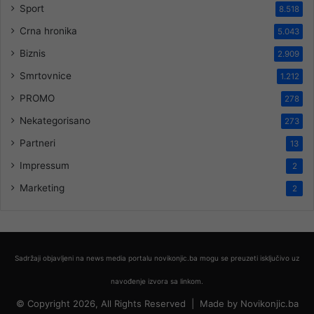
Sport
8.518
Crna hronika
5.043
Biznis
2.909
Smrtovnice
1.212
PROMO
278
Nekategorisano
273
Partneri
13
Impressum
2
Marketing
2
Sadržaji objavljeni na news media portalu novikonjic.ba mogu se preuzeti isključivo uz
navođenje izvora sa linkom.
© Copyright 2026, All Rights Reserved |
Made by
Novikonjic.ba