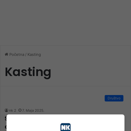
Početna
/
Kasting
Kasting
Društvo
nk 2
7. Maja 2025.
Sjajna prilika za mlade talente: 4Film
objavio poziv na audiciju