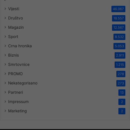
Vijesti
46.067
Društvo
18.557
Magazin
12.567
Sport
8.532
Crna hronika
5.053
Biznis
2.911
Smrtovnice
1.215
PROMO
278
Nekategorisano
273
Partneri
13
Impressum
2
Marketing
2