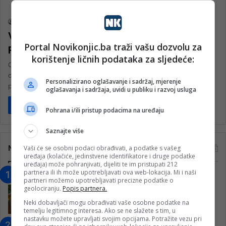
Društvo
nk 2
26. Marta 2025.
Vodovod i kanalizacija Konjic:
Portal Novikonjic.ba traži vašu dozvolu za
PREPORUKA KORISNICIMA
korištenje ličnih podataka za sljedeće:
Obavještavamo stanovnike Grada Konjica, koji koriste vodu koju
održava JKP „Vodovod i kanalizacija“ d.d. Konjic, da nakon obilnih
Personalizirano oglašavanje i sadržaj, mjerenje
padavina može…
oglašavanja i sadržaja, uvidi u publiku i razvoj usluga
Pročitaj više
Pohrana i/ili pristup podacima na uređaju
Saznajte više
Najčitanije
Vaši će se osobni podaci obrađivati, a podatke s vašeg
uređaja (kolačiće, jedinstvene identifikatore i druge podatke
uređaja) može pohranjivati, dijeliti te im pristupati 212
partnera ili ih može upotrebljavati ova web-lokacija. Mi i naši
“Obrazovanje gradi BiH-Jovan Divjak“
partneri možemo upotrebljavati precizne podatke o
– Konjic je u posljednje 22 godine imao
geolociranju.
Popis partnera.
25 ​​stipendista
Neki dobavljači mogu obrađivati vaše osobne podatke na
15. Februara 2023.
temelju legitimnog interesa. Ako se ne slažete s tim, u
nastavku možete upravljati svojim opcijama. Potražite vezu pri
Nogometaši Igmana iznenadili