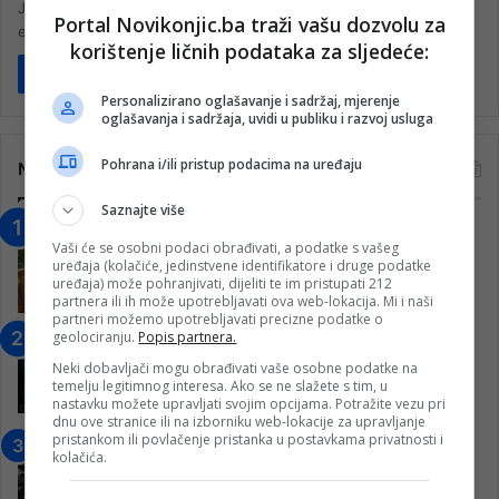
Jesenke Hadžajlije, djela koje je nastalo iz dubine srca, protkano
Portal Novikonjic.ba traži vašu dozvolu za
emocijama, bolom,…
korištenje ličnih podataka za sljedeće:
Pročitaj više
Personalizirano oglašavanje i sadržaj, mjerenje
oglašavanja i sadržaja, uvidi u publiku i razvoj usluga
Pohrana i/ili pristup podacima na uređaju
Najčitanije
Saznajte više
“Obrazovanje gradi BiH-Jovan Divjak“
Vaši će se osobni podaci obrađivati, a podatke s vašeg
– Konjic je u posljednje 22 godine imao
uređaja (kolačiće, jedinstvene identifikatore i druge podatke
25 ​​stipendista
uređaja) može pohranjivati, dijeliti te im pristupati 212
partnera ili ih može upotrebljavati ova web-lokacija. Mi i naši
15. Februara 2023.
partneri možemo upotrebljavati precizne podatke o
geolociranju.
Popis partnera.
Nogometaši Igmana iznenadili
Konjičanke cvijećem i besplatnim
Neki dobavljači mogu obrađivati vaše osobne podatke na
ulazom na utakmicu
temelju legitimnog interesa. Ako se ne slažete s tim, u
nastavku možete upravljati svojim opcijama. Potražite vezu pri
7. Marta 2025.
dnu ove stranice ili na izborniku web-lokacije za upravljanje
pristankom ili povlačenje pristanka u postavkama privatnosti i
Jablanica: “Budi mi prijatelj” –
kolačića.
Pokrenuta kampanja za izgradnju
inkluzivnog centra!