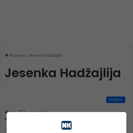
Početna
/
Jesenka Hadžajlija
Jesenka Hadžajlija
Društvo
nk 2
20. Juna 2024.
“ZNAŠ LI TI KAKO JE TEŠKO BITI JA”
Jučer se obilježila godišnjicu virtuelne najave knjige autorice