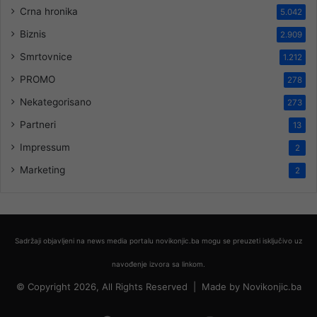
Crna hronika
5.042
Biznis
2.909
Smrtovnice
1.212
PROMO
278
Nekategorisano
273
Partneri
13
Impressum
2
Marketing
2
Sadržaji objavljeni na news media portalu novikonjic.ba mogu se preuzeti isključivo uz
navođenje izvora sa linkom.
© Copyright 2026, All Rights Reserved |
Made by
Novikonjic.ba