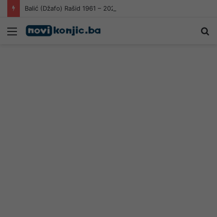
Balić (Džafo) Rašid 1961 – 2026
Meni
Pr