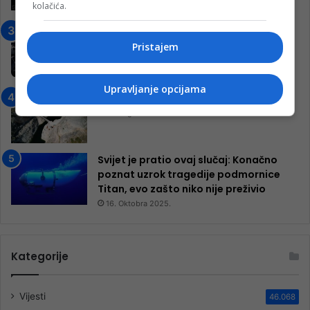
kolačića.
7. Marta 2025.
Jablanica: “Budi mi prijatelj” –
Pokrenuta kampanja za izgradnju
Pristajem
inkluzivnog centra!
9. Jula 2024.
Upravljanje opcijama
Neretva zavijena u crno
13. Augusta 2024.
Svijet je pratio ovaj slučaj: Konačno
poznat uzrok tragedije podmornice
Titan, evo zašto niko nije preživio
16. Oktobra 2025.
Kategorije
Vijesti
46.068