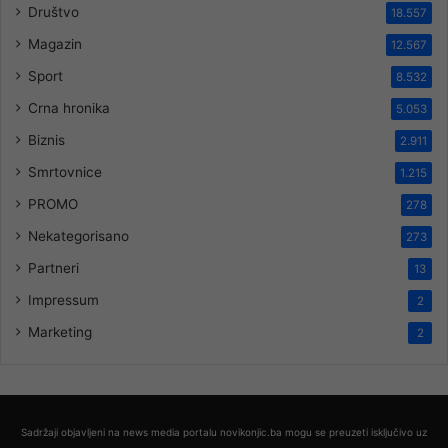
Društvo
18.557
Magazin
12.567
Sport
8.532
Crna hronika
5.053
Biznis
2.911
Smrtovnice
1.215
PROMO
278
Nekategorisano
273
Partneri
13
Impressum
2
Marketing
2
Sadržaji objavljeni na news media portalu novikonjic.ba mogu se preuzeti isključivo uz