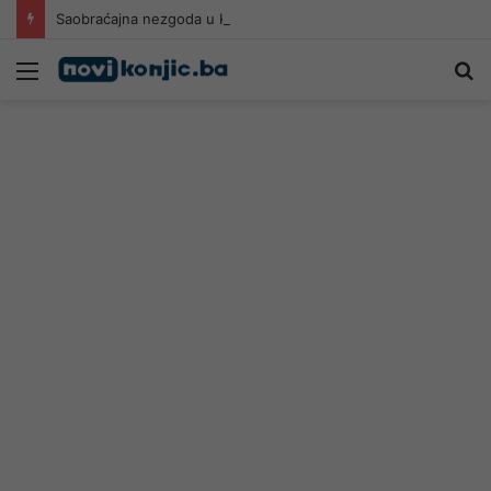
Saobraćajna nezgoda u Konjicu
Meni
Pr