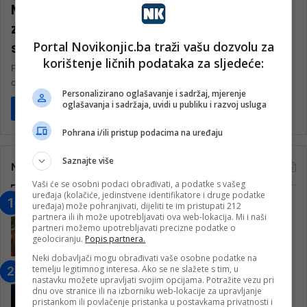
Mirza Selimović objavio pjesmu “Ne
znam nikog poput tebe”, emotivne
Portal Novikonjic.ba traži vašu dozvolu za
stihove pisala Balaševićeva kćerka
korištenje ličnih podataka za sljedeće:
Popularni bh. muzičar i pobjednik Zvezda Granda Mirza Selimović
objavio je novu pjesmu “Ne znam nikog poput tebe”. Tekst i…
Personalizirano oglašavanje i sadržaj, mjerenje
oglašavanja i sadržaja, uvidi u publiku i razvoj usluga
Pročitaj više
Pohrana i/ili pristup podacima na uređaju
Saznajte više
Najčitanije
Vaši će se osobni podaci obrađivati, a podatke s vašeg
uređaja (kolačiće, jedinstvene identifikatore i druge podatke
“Obrazovanje gradi BiH-Jovan Divjak“
uređaja) može pohranjivati, dijeliti te im pristupati 212
partnera ili ih može upotrebljavati ova web-lokacija. Mi i naši
– Konjic je u posljednje 22 godine imao
partneri možemo upotrebljavati precizne podatke o
25 ​​stipendista
geolociranju.
Popis partnera.
15. Februara 2023.
Neki dobavljači mogu obrađivati vaše osobne podatke na
temelju legitimnog interesa. Ako se ne slažete s tim, u
Nogometaši Igmana iznenadili
nastavku možete upravljati svojim opcijama. Potražite vezu pri
Konjičanke cvijećem i besplatnim
dnu ove stranice ili na izborniku web-lokacije za upravljanje
ulazom na utakmicu
pristankom ili povlačenje pristanka u postavkama privatnosti i