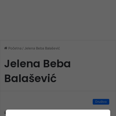
Početna
/
Jelena Beba Balašević
Jelena Beba
Balašević
Društvo
nk 2
29. Aprila 2026.