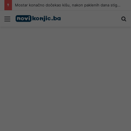
Mostar konačno dočekao kišu, nakon paklenih dana stiglo kratko osvježenje
Meni
Pr