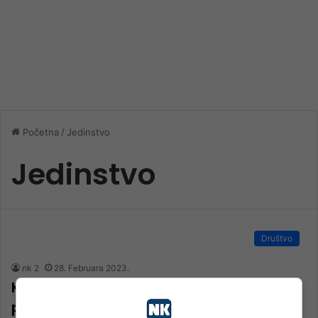
Početna
/
Jedinstvo
Jedinstvo
Društvo
nk 2
28. Februara 2023.
Kavazović: Ostat ćemo snažno
posvećeni odbrani naših vrijednosti