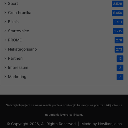
Sport
8.529
Crna hronika
5.050
Biznis
2.911
Smrtovnice
1.215
PROMO
278
Nekategorisano
273
Partneri
13
Impressum
2
Marketing
2
Sadržaji objavljeni na news media portalu novikonjic.ba mogu se preuzeti isključivo uz
navođenje izvora sa linkom.
© Copyright 2026, All Rights Reserved |
Made by
Novikonjic.ba