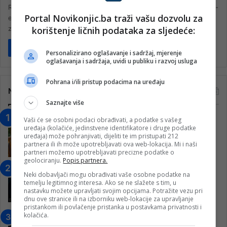
Reisul-ulema Islamske zajednice (IZ) u Bosni i Hercegovini Husein-
Portal Novikonjic.ba traži vašu dozvolu za
ef. Kavazović poručio je danas da je potrebno razvijati duh borbe
korištenje ličnih podataka za sljedeće:
za…
Pročitaj više
Personalizirano oglašavanje i sadržaj, mjerenje
oglašavanja i sadržaja, uvidi u publiku i razvoj usluga
Pohrana i/ili pristup podacima na uređaju
Najčitanije
Saznajte više
“Obrazovanje gradi BiH-Jovan Divjak“
Vaši će se osobni podaci obrađivati, a podatke s vašeg
uređaja (kolačiće, jedinstvene identifikatore i druge podatke
– Konjic je u posljednje 22 godine imao
uređaja) može pohranjivati, dijeliti te im pristupati 212
25 ​​stipendista
partnera ili ih može upotrebljavati ova web-lokacija. Mi i naši
partneri možemo upotrebljavati precizne podatke o
15. Februara 2023.
geolociranju.
Popis partnera.
Nogometaši Igmana iznenadili
Neki dobavljači mogu obrađivati vaše osobne podatke na
Konjičanke cvijećem i besplatnim
temelju legitimnog interesa. Ako se ne slažete s tim, u
ulazom na utakmicu
nastavku možete upravljati svojim opcijama. Potražite vezu pri
dnu ove stranice ili na izborniku web-lokacije za upravljanje
7. Marta 2025.
pristankom ili povlačenje pristanka u postavkama privatnosti i
kolačića.
Jablanica: “Budi mi prijatelj” –