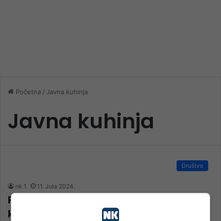
Početna
/
Javna kuhinja
Javna kuhinja
Društvo
nk 1
11. Jula 2024.
Potpisan ugovor za projekat Narodne
kuhinje u Jablanici