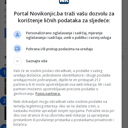
zakonodavstva i pravosuđa”
Pravni fakultet Univerziteta „Džemal Bijedić“ u Mostaru, uz
Portal Novikonjic.ba traži vašu dozvolu za
podršku Federalnog ministarstva obrazovanja i nauke i Misije
korištenje ličnih podataka za sljedeće:
OSCE-a u Bosni i…
Personalizirano oglašavanje i sadržaj, mjerenje
Pročitaj više
oglašavanja i sadržaja, uvidi u publiku i razvoj usluga
Pohrana i/ili pristup podacima na uređaju
Najčitanije
Saznajte više
Vaši će se osobni podaci obrađivati, a podatke s vašeg
“Obrazovanje gradi BiH-Jovan Divjak“
uređaja (kolačiće, jedinstvene identifikatore i druge podatke
– Konjic je u posljednje 22 godine imao
uređaja) može pohranjivati, dijeliti te im pristupati 212
partnera ili ih može upotrebljavati ova web-lokacija. Mi i naši
25 ​​stipendista
partneri možemo upotrebljavati precizne podatke o
15. Februara 2023.
geolociranju.
Popis partnera.
Nogometaši Igmana iznenadili
Neki dobavljači mogu obrađivati vaše osobne podatke na
temelju legitimnog interesa. Ako se ne slažete s tim, u
Konjičanke cvijećem i besplatnim
nastavku možete upravljati svojim opcijama. Potražite vezu pri
ulazom na utakmicu
dnu ove stranice ili na izborniku web-lokacije za upravljanje
pristankom ili povlačenje pristanka u postavkama privatnosti i
7. Marta 2025.
kolačića.