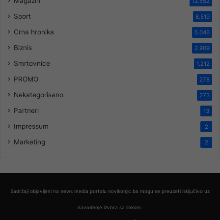
Magazin
12.552
Sport
8.519
Crna hronika
5.046
Biznis
2.909
Smrtovnice
1.212
PROMO
278
Nekategorisano
273
Partneri
13
Impressum
2
Marketing
2
Sadržaji objavljeni na news media portalu novikonjic.ba mogu se preuzeti isključivo uz
navođenje izvora sa linkom.