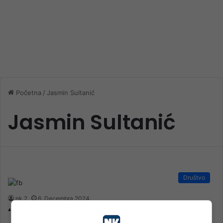
Početna
/
Jasmin Sultanić
Jasmin Sultanić
Društvo
nk 2
6. Decembra 2024.
“Izazovi i perspektive Krivičnog