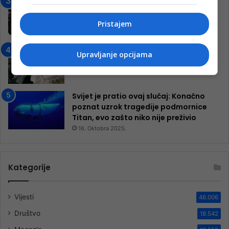
Jablanica: “Budi mi prijatelj” –
Pokrenuta kampanja za izgradnju
inkluzivnog centra!
Pristajem
9. Jula 2024.
Neretva zavijena u crno
Upravljanje opcijama
13. Augusta 2024.
Svijet je pratio ovaj slučaj: Konačno
poznat uzrok tragedije podmornice
Titan, evo zašto niko nije preživio
16. Oktobra 2025.
Kategorije
Vijesti
46.006
Društvo
18.542