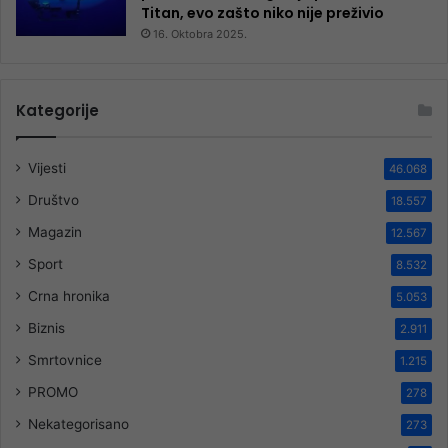
Titan, evo zašto niko nije preživio
16. Oktobra 2025.
Kategorije
Vijesti
46.068
Društvo
18.557
Magazin
12.567
Sport
8.532
Crna hronika
5.053
Biznis
2.911
Smrtovnice
1.215
PROMO
278
Nekategorisano
273