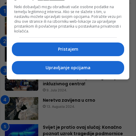
Neki dobavljači mogu obrađivati vaše osobne podatke na
temelju legitimnog interesa. Ako se ne slažete s tim, u
“Obrazovanje gradi BiH-Jovan Divjak“
nastavku možete upravljati svojim opcijama. Potražite vezu pri
– Konjic je u posljednje 22 godine imao
dnu ove stranice ili na izborniku web-lokacije za upravljanje
25 ​​stipendista
pristankom ili povlačenje pristanka u postavkama privatnosti i
kolačića.
15. Februara 2023.
Nogometaši Igmana iznenadili
Konjičanke cvijećem i besplatnim
Pristajem
ulazom na utakmicu
7. Marta 2025.
Upravljanje opcijama
Jablanica: “Budi mi prijatelj” –
Pokrenuta kampanja za izgradnju
inkluzivnog centra!
9. Jula 2024.
Neretva zavijena u crno
13. Augusta 2024.
Svijet je pratio ovaj slučaj: Konačno
poznat uzrok tragedije podmornice