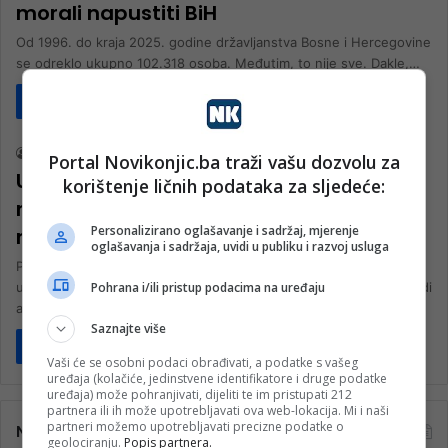
morali napustiti BiH
Od 1996. do kraja 2025. godine državljanstva Bosne i Hercegovine
se odreklo ukupno 102.318 osoba. Međutim, to nije sve. Dakle,…
Pročitaj više
Društvo
nk 2
29. Aprila 2026.
Portal Novikonjic.ba traži vašu dozvolu za
Usvojena Rezoluciju o osudi svih oblika
korištenje ličnih podataka za sljedeće:
neofašizma i potvrdi antifašističkog
Personalizirano oglašavanje i sadržaj, mjerenje
naslijeđa
oglašavanja i sadržaja, uvidi u publiku i razvoj usluga
Predstavnički dom Parlamentarne skupštine Bosne i Hercegovine
Pohrana i/ili pristup podacima na uređaju
usvojio je danas Rezoluciju o osudi svih oblika neofašizma i potvrdi
antifašističkog naslijeđa…
Saznajte više
Pročitaj više
Vaši će se osobni podaci obrađivati, a podatke s vašeg
uređaja (kolačiće, jedinstvene identifikatore i druge podatke
uređaja) može pohranjivati, dijeliti te im pristupati 212
partnera ili ih može upotrebljavati ova web-lokacija. Mi i naši
partneri možemo upotrebljavati precizne podatke o
Najčitanije
geolociranju.
Popis partnera.