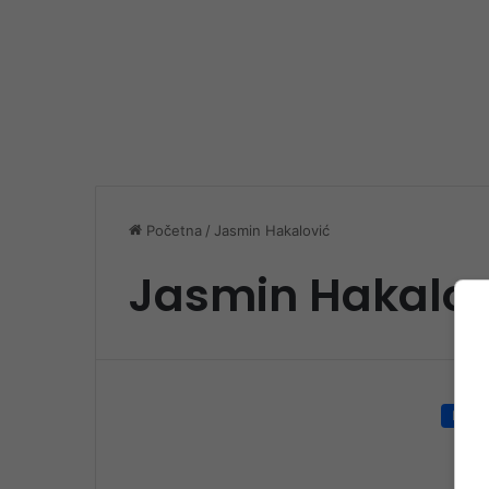
Početna
/
Jasmin Hakalović
Jasmin Hakalov
Društ