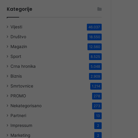
Kategorije
Vijesti
46.037
Društvo
18.550
Magazin
12.560
Sport
8.525
Crna hronika
5.048
Biznis
2.909
Smrtovnice
1.214
PROMO
278
Nekategorisano
273
Partneri
13
Impressum
2
Marketing
2