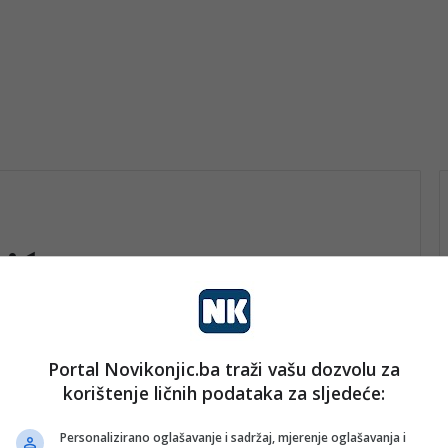
ić
Portal Novikonjic.ba traži vašu dozvolu za
vo
korištenje ličnih podataka za sljedeće:
nk 2
27. Januara 2026.
Završena jedna strana fasade
Personalizirano oglašavanje i sadržaj, mjerenje oglašavanja i