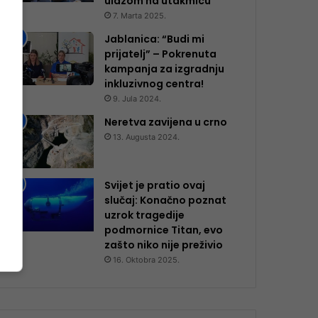
ulazom na utakmicu
7. Marta 2025.
Jablanica: “Budi mi
prijatelj” – Pokrenuta
kampanja za izgradnju
inkluzivnog centra!
9. Jula 2024.
Neretva zavijena u crno
13. Augusta 2024.
Svijet je pratio ovaj
slučaj: Konačno poznat
uzrok tragedije
podmornice Titan, evo
zašto niko nije preživio
16. Oktobra 2025.