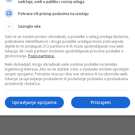
sadržaja, uvidi u publiku i razvoj usluga
džamije u Buturović Polju
Pohrana i/ili pristup podacima na uređaju
U Buturović Polju uspješno je završena ugradnja
ventilirajuće fasade s alu bond oblogom na jednoj
Saznajte više
strani džamije. Radovi će biti…
Vaši će se osobni podaci obrađivati, a podatke s vašeg uređaja (kolačiće,
Pročitaj više
jedinstvene identifikatore i druge podatke uređaja) može pohranjivati,
dijeliti te im pristupati 212 partnera ili ih može upotrebljavati ova web-
lokacija. Mi i naši partneri možemo upotrebljavati precizne podatke o
geolociranju.
Popis partnera.
Neki dobavljači mogu obrađivati vaše osobne podatke na temelju
legitimnog interesa. Ako se ne slažete s tim, u nastavku možete upravljati
svojim opcijama. Potražite vezu pri dnu ove stranice ili na izborniku web-
lokacije za upravljanje pristankom ili povlačenje pristanka u postavkama
privatnosti i kolačića.
Upravljanje opcijama
Pristajem