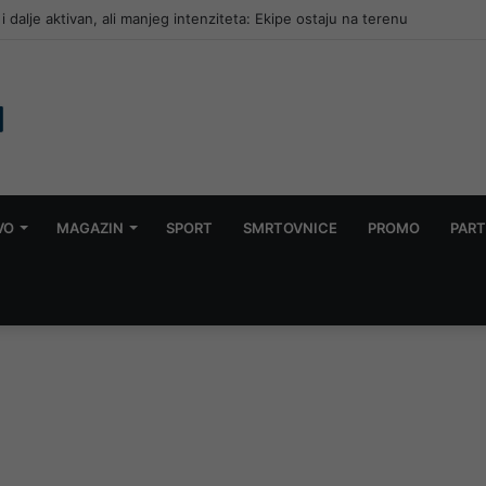
lazi u završnicu: Poznati polufinalisti
VO
MAGAZIN
SPORT
SMRTOVNICE
PROMO
PART