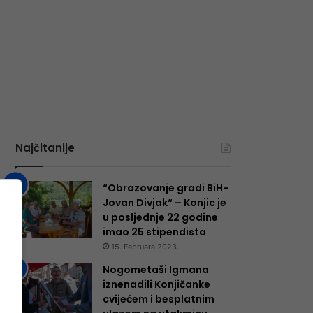
Najčitanije
“Obrazovanje gradi BiH-
Jovan Divjak“ – Konjic je
u posljednje 22 godine
imao 25 ​​stipendista
15. Februara 2023.
Nogometaši Igmana
iznenadili Konjičanke
cvijećem i besplatnim