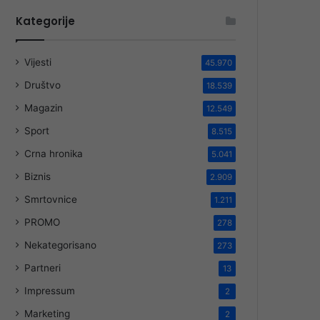
Kategorije
Vijesti
45.970
Društvo
18.539
Magazin
12.549
Sport
8.515
Crna hronika
5.041
Biznis
2.909
Smrtovnice
1.211
PROMO
278
Nekategorisano
273
Partneri
13
Impressum
2
Marketing
2