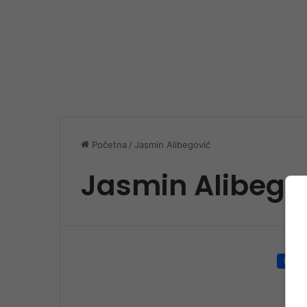
Početna
/
Jasmin Alibegović
Jasmin Alibego
Društ