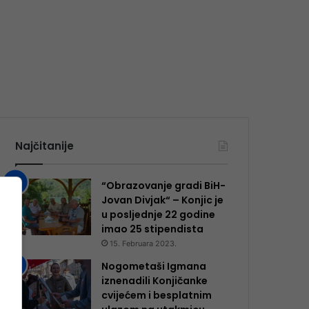
Najčitanije
“Obrazovanje gradi BiH-
Jovan Divjak“ – Konjic je
u posljednje 22 godine
imao 25 ​​stipendista
15. Februara 2023.
Nogometaši Igmana
iznenadili Konjičanke
cvijećem i besplatnim