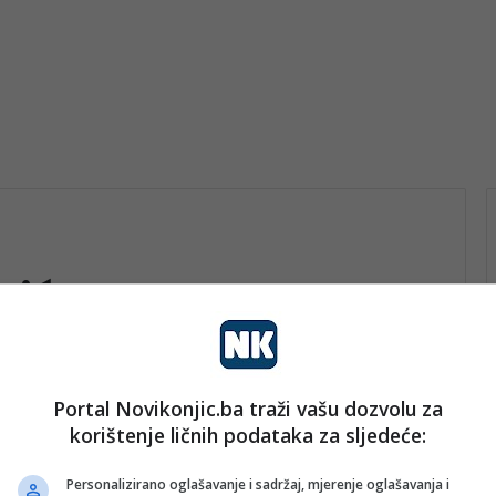
vić
Portal Novikonjic.ba traži vašu dozvolu za
vo
korištenje ličnih podataka za sljedeće:
nk 2
21. Septembra 2024.
Dodijeljena Mirovna nagrada
Personalizirano oglašavanje i sadržaj, mjerenje oglašavanja i