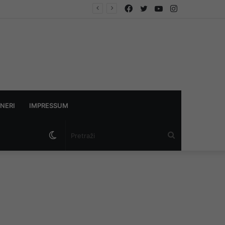
Facebook
Twitter
YouTube
Instagram
askama”
NERI
IMPRESSUM
Switch
Pretraži
skin