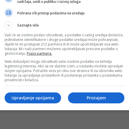
sadržaja, uvidi u publiku i razvoj usluga
„Goran Bubalo“: Doprinos miru,
jednakosti i pravdi
Pohrana i/ili pristup podacima na uređaju
Mreža za izgradnju mira je i ove godine dodijelila
Saznajte više
nagradu za doprinos miru, jednakosti i pravdi.
Mirovna nagrada „Goran Bubalo“…
Vaši će se osobni podaci obrađivati, a podatke s vašeg uređaja (kolačiće,
jedinstvene identifikatore i druge podatke uređaja) može pohranjivati,
dijeliti te im pristupati 212 partnera ili ih može upotrebljavati ova web-
Pročitaj više
lokacija. Mi i naši partneri možemo upotrebljavati precizne podatke o
geolociranju.
Popis partnera.
Neki dobavljači mogu obrađivati vaše osobne podatke na temelju
legitimnog interesa. Ako se ne slažete s tim, u nastavku možete upravljati
svojim opcijama. Potražite vezu pri dnu ove stranice ili na izborniku web-
lokacije za upravljanje pristankom ili povlačenje pristanka u postavkama
privatnosti i kolačića.
Upravljanje opcijama
Pristajem