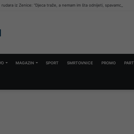
t rudara iz Zenice: “Djeca traže, a nemam im šta odnijeti, spavamo na d
VO
MAGAZIN
SPORT
SMRTOVNICE
PROMO
PART