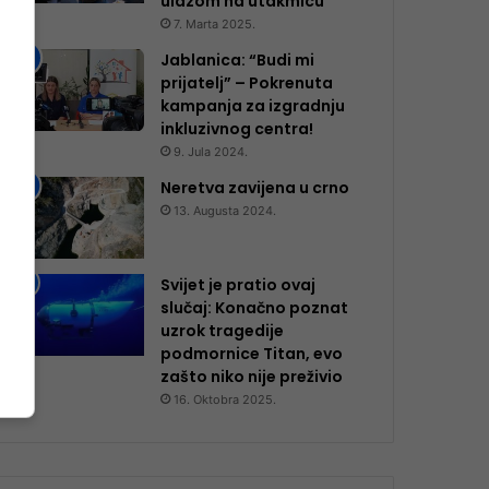
ulazom na utakmicu
7. Marta 2025.
Jablanica: “Budi mi
prijatelj” – Pokrenuta
kampanja za izgradnju
inkluzivnog centra!
9. Jula 2024.
Neretva zavijena u crno
13. Augusta 2024.
Svijet je pratio ovaj
slučaj: Konačno poznat
uzrok tragedije
podmornice Titan, evo
zašto niko nije preživio
16. Oktobra 2025.