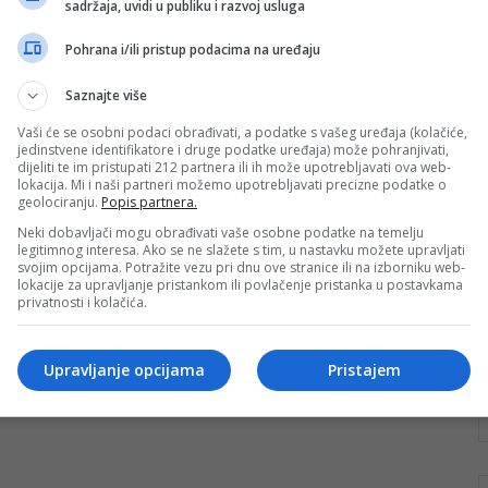
sadržaja, uvidi u publiku i razvoj usluga
Umjetnički potez oduševio
Mostar
Pohrana i/ili pristup podacima na uređaju
Njemački umjetnik Jan Vormann kroz igru i boje dao
Saznajte više
je novo, savremeno čitanje jednog od najsnažnijih
simbola Mostar. Njegova lego…
Vaši će se osobni podaci obrađivati, a podatke s vašeg uređaja (kolačiće,
jedinstvene identifikatore i druge podatke uređaja) može pohranjivati,
dijeliti te im pristupati 212 partnera ili ih može upotrebljavati ova web-
Pročitaj više
lokacija. Mi i naši partneri možemo upotrebljavati precizne podatke o
geolociranju.
Popis partnera.
Neki dobavljači mogu obrađivati vaše osobne podatke na temelju
legitimnog interesa. Ako se ne slažete s tim, u nastavku možete upravljati
svojim opcijama. Potražite vezu pri dnu ove stranice ili na izborniku web-
lokacije za upravljanje pristankom ili povlačenje pristanka u postavkama
privatnosti i kolačića.
Upravljanje opcijama
Pristajem