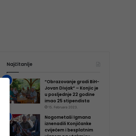
Najčitanije
“Obrazovanje gradi BiH-
Jovan Divjak“ – Konjic je
u posljednje 22 godine
imao 25 ​​stipendista
15. Februara 2023.
Nogometaši Igmana
iznenadili Konjičanke
cvijećem i besplatnim