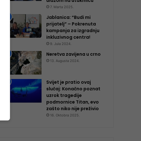
ulazom na utakmicu
7. Marta 2025.
Jablanica: “Budi mi
prijatelj” – Pokrenuta
kampanja za izgradnju
inkluzivnog centra!
9. Jula 2024.
Neretva zavijena u crno
13. Augusta 2024.
Svijet je pratio ovaj
slučaj: Konačno poznat
uzrok tragedije
podmornice Titan, evo
zašto niko nije preživio
16. Oktobra 2025.