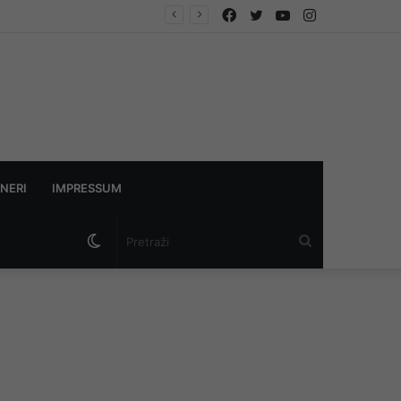
Facebook
Twitter
YouTube
Instagram
Jesu li izmjene Zakona o PIO-u od budućih penzionera sa 30 godina staža i 65 godina života napravile socijalne slučajeve
NERI
IMPRESSUM
Switch
Pretraži
skin