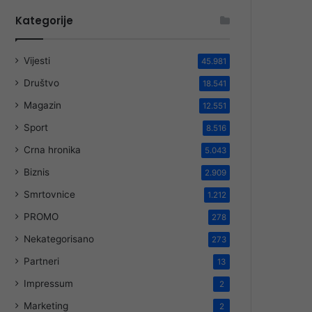
Kategorije
Vijesti
45.981
Društvo
18.541
Magazin
12.551
Sport
8.516
Crna hronika
5.043
Biznis
2.909
Smrtovnice
1.212
PROMO
278
Nekategorisano
273
Partneri
13
Impressum
2
Marketing
2