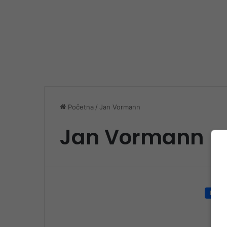
Početna
/
Jan Vormann
Jan Vormann
Društ