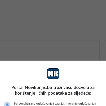
Portal Novikonjic.ba traži vašu dozvolu za
vo
korištenje ličnih podataka za sljedeće:
nk 2
28. Februara 2026.
Šarene kockice uz Stari most:
Personalizirano oglašavanje i sadržaj, mjerenje oglašavanja i