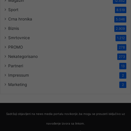
Magazin
12.552
Sport
8.519
Crna hronika
5.046
Biznis
2.909
Smrtovnice
1.212
PROMO
278
Nekategorisano
273
Partneri
13
Impressum
2
Marketing
2
Sadržaji objavljeni na news media portalu novikonjic.ba mogu se preuzeti isključivo uz
navođenje izvora sa linkom.