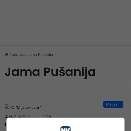
Početna
/
Jama Pušanija
Jama Pušanija
Magazin
nk 2
26. Augusta 2024.
Otkrivena do sada najdublja jama na