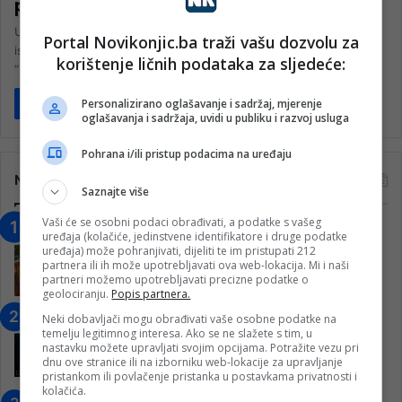
planini Čvrsnici
U okviru petodnevne međunarodne speleološko i naučno-
Portal Novikonjic.ba traži vašu dozvolu za
istraživačke ekspediciju u organizaciji Speleološkog društva
korištenje ličnih podataka za sljedeće:
“Mijatovi dvori”, istraženo je 13 i pronađeno više…
Personalizirano oglašavanje i sadržaj, mjerenje
Pročitaj više
oglašavanja i sadržaja, uvidi u publiku i razvoj usluga
Pohrana i/ili pristup podacima na uređaju
Najčitanije
Saznajte više
Vaši će se osobni podaci obrađivati, a podatke s vašeg
“Obrazovanje gradi BiH-Jovan Divjak“
uređaja (kolačiće, jedinstvene identifikatore i druge podatke
– Konjic je u posljednje 22 godine imao
uređaja) može pohranjivati, dijeliti te im pristupati 212
partnera ili ih može upotrebljavati ova web-lokacija. Mi i naši
25 ​​stipendista
partneri možemo upotrebljavati precizne podatke o
15. Februara 2023.
geolociranju.
Popis partnera.
Nogometaši Igmana iznenadili
Neki dobavljači mogu obrađivati vaše osobne podatke na
temelju legitimnog interesa. Ako se ne slažete s tim, u
Konjičanke cvijećem i besplatnim
nastavku možete upravljati svojim opcijama. Potražite vezu pri
ulazom na utakmicu
dnu ove stranice ili na izborniku web-lokacije za upravljanje
pristankom ili povlačenje pristanka u postavkama privatnosti i
7. Marta 2025.
kolačića.