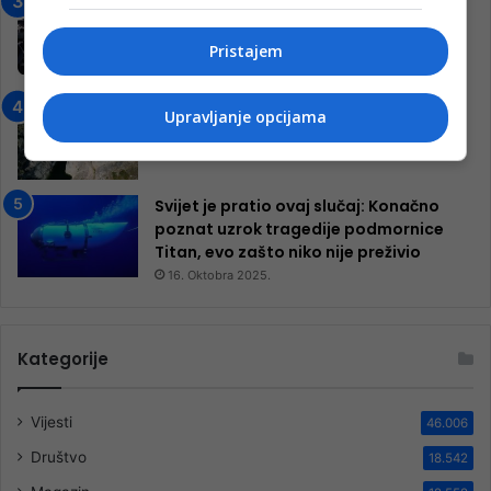
Jablanica: “Budi mi prijatelj” –
Pokrenuta kampanja za izgradnju
inkluzivnog centra!
Pristajem
9. Jula 2024.
Neretva zavijena u crno
Upravljanje opcijama
13. Augusta 2024.
Svijet je pratio ovaj slučaj: Konačno
poznat uzrok tragedije podmornice
Titan, evo zašto niko nije preživio
16. Oktobra 2025.
Kategorije
Vijesti
46.006
Društvo
18.542