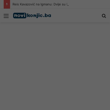
Reis Kavazović na Igmanu: Dvije su bolesti pogubne za naš narod
Meni
Pr