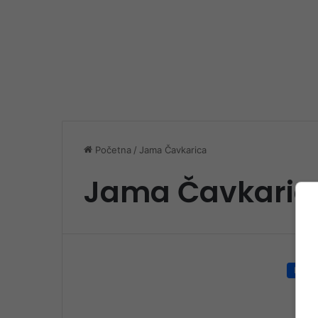
Početna
/
Jama Čavkarica
Jama Čavkaric
Društ