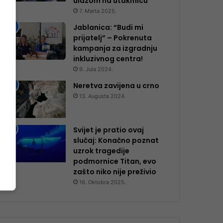
ulazom na utakmicu
7. Marta 2025.
Jablanica: “Budi mi
prijatelj” – Pokrenuta
kampanja za izgradnju
inkluzivnog centra!
9. Jula 2024.
Neretva zavijena u crno
13. Augusta 2024.
Svijet je pratio ovaj
slučaj: Konačno poznat
uzrok tragedije
podmornice Titan, evo
zašto niko nije preživio
16. Oktobra 2025.