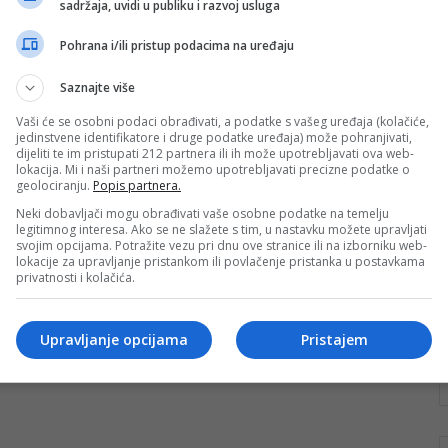
sadržaja, uvidi u publiku i razvoj usluga
Glasovi iznad Čavkarice
Pohrana i/ili pristup podacima na uređaju
Kiša je sipila niz vrleti istočne Hercegovine, a gromovi
i munje parali jutarnje nebo kao da sami žele
Saznajte više
podsjetiti na…
Vaši će se osobni podaci obrađivati, a podatke s vašeg uređaja (kolačiće,
Pročitaj više
jedinstvene identifikatore i druge podatke uređaja) može pohranjivati,
dijeliti te im pristupati 212 partnera ili ih može upotrebljavati ova web-
lokacija. Mi i naši partneri možemo upotrebljavati precizne podatke o
geolociranju.
Popis partnera.
Neki dobavljači mogu obrađivati vaše osobne podatke na temelju
legitimnog interesa. Ako se ne slažete s tim, u nastavku možete upravljati
svojim opcijama. Potražite vezu pri dnu ove stranice ili na izborniku web-
lokacije za upravljanje pristankom ili povlačenje pristanka u postavkama
privatnosti i kolačića.
Upravljanje opcijama
Pristajem