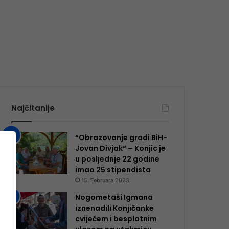
Najčitanije
“Obrazovanje gradi BiH-
Jovan Divjak“ – Konjic je
u posljednje 22 godine
imao 25 ​​stipendista
15. Februara 2023.
Nogometaši Igmana
iznenadili Konjičanke
cvijećem i besplatnim