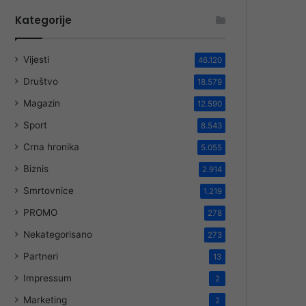
Kategorije
Vijesti
46.120
Društvo
18.579
Magazin
12.590
Sport
8.543
Crna hronika
5.055
Biznis
2.914
Smrtovnice
1.219
PROMO
278
Nekategorisano
273
Partneri
13
Impressum
2
Marketing
2