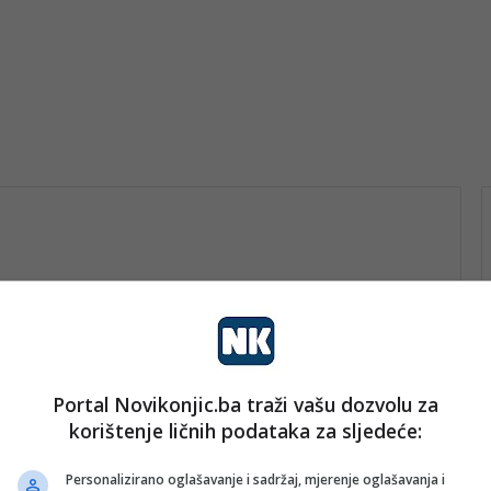
a
Portal Novikonjic.ba traži vašu dozvolu za
vo
korištenje ličnih podataka za sljedeće:
nk 2
30. Augusta 2025.
Istina što ne može u jamu stati:
Personalizirano oglašavanje i sadržaj, mjerenje oglašavanja i