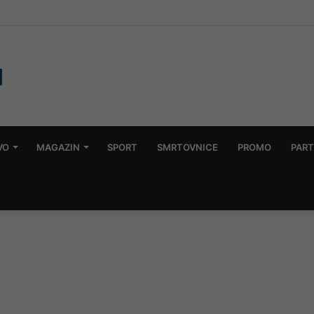
 iz Željeznica FBiH nakon tvrdnji da je voz izazvao požar kod Konjica
VO
MAGAZIN
SPORT
SMRTOVNICE
PROMO
PART