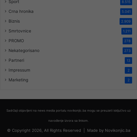
Sport
8.515
Crna hronika
5.041
Biznis
2.909
Smrtovnice
1.211
PROMO
278
Nekategorisano
273
Partneri
13
Impressum
2
Marketing
2
Sadržaji objavljeni na news media portalu novikonjic.ba mogu se preuzeti isključivo uz
navođenje izvora sa linkom.
© Copyright 2026, All Rights Reserved |
Made by
Novikonjic.ba