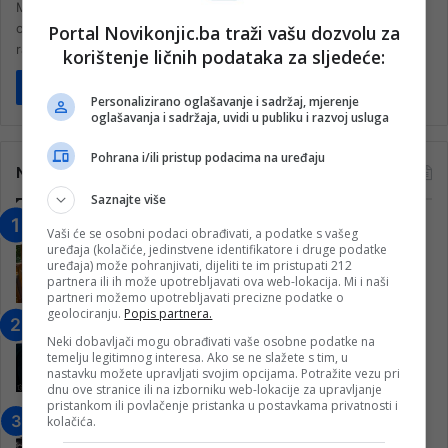
Muslimansko dobrotvorno društvo “Merhamet” Jablanica upravo
ovim riječima započinje jednu pozitivnu i nesvakidašnju vijest. A
Portal Novikonjic.ba traži vašu dozvolu za
radi se o tome da…
korištenje ličnih podataka za sljedeće:
Pročitaj više
Personalizirano oglašavanje i sadržaj, mjerenje
oglašavanja i sadržaja, uvidi u publiku i razvoj usluga
Pohrana i/ili pristup podacima na uređaju
Najčitanije
Saznajte više
“Obrazovanje gradi BiH-Jovan Divjak“
Vaši će se osobni podaci obrađivati, a podatke s vašeg
uređaja (kolačiće, jedinstvene identifikatore i druge podatke
– Konjic je u posljednje 22 godine imao
uređaja) može pohranjivati, dijeliti te im pristupati 212
25 ​​stipendista
partnera ili ih može upotrebljavati ova web-lokacija. Mi i naši
15. Februara 2023.
partneri možemo upotrebljavati precizne podatke o
geolociranju.
Popis partnera.
Nogometaši Igmana iznenadili
Neki dobavljači mogu obrađivati vaše osobne podatke na
Konjičanke cvijećem i besplatnim
temelju legitimnog interesa. Ako se ne slažete s tim, u
ulazom na utakmicu
nastavku možete upravljati svojim opcijama. Potražite vezu pri
dnu ove stranice ili na izborniku web-lokacije za upravljanje
7. Marta 2025.
pristankom ili povlačenje pristanka u postavkama privatnosti i
kolačića.
Jablanica: “Budi mi prijatelj” –
Pokrenuta kampanja za izgradnju