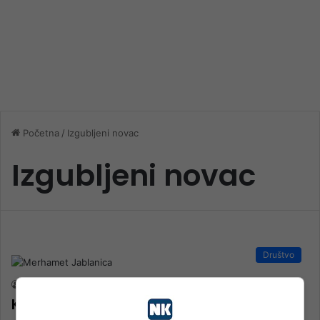
Početna
/
Izgubljeni novac
Izgubljeni novac
Društvo
nk 2
18. Septembra 2023.
Kakvi insani žive u našoj Jablanici