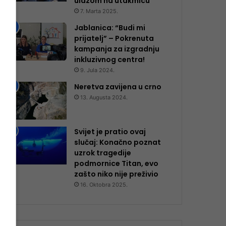
ulazom na utakmicu
7. Marta 2025.
Jablanica: “Budi mi
prijatelj” – Pokrenuta
kampanja za izgradnju
inkluzivnog centra!
9. Jula 2024.
Neretva zavijena u crno
13. Augusta 2024.
Svijet je pratio ovaj
slučaj: Konačno poznat
uzrok tragedije
podmornice Titan, evo
zašto niko nije preživio
16. Oktobra 2025.