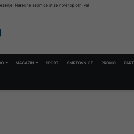
suprugu na granici, samo nastavio voziti za Njemačku bez nje
VO
MAGAZIN
SPORT
SMRTOVNICE
PROMO
PART