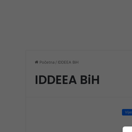
Početna
/
IDDEEA BiH
IDDEEA BiH
Vije