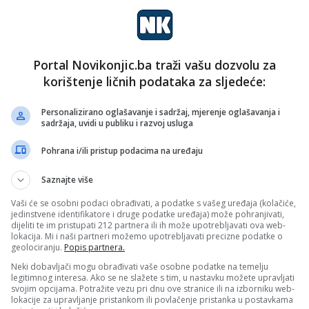
dokumenata u BiH, izbori nisu
Izdavanje pasoša, ličnih karata, vozačkih, rad policije,
održavanje izbora sljedeće godine i bezvizni režim
Portal Novikonjic.ba traži vašu dozvolu za
Bosne i Hercegovine ugroženi su zbog…
korištenje ličnih podataka za sljedeće:
Pročitaj više
sti
Personalizirano oglašavanje i sadržaj, mjerenje oglašavanja i
sadržaja, uvidi u publiku i razvoj usluga
nk 1
7. Jula 2025.
Predstavljena aplikacija e-
Pohrana i/ili pristup podacima na uređaju
IDDEAA: Sve kazne i dokumenti
na jednom mjestu, građani
Saznajte više
pozvani da se registruju
Vaši će se osobni podaci obrađivati, a podatke s vašeg uređaja (kolačiće,
jedinstvene identifikatore i druge podatke uređaja) može pohranjivati,
Agencija za identifikacione dokumente, evidenciju i
dijeliti te im pristupati 212 partnera ili ih može upotrebljavati ova web-
lokacija. Mi i naši partneri možemo upotrebljavati precizne podatke o
razmjenu podataka Bosne i Hercegovine (IDDEEA
geolociranju.
Popis partnera.
BiH) predstavila je mobilnu i desktop aplikaciju e-
IDDEEA,…
Neki dobavljači mogu obrađivati vaše osobne podatke na temelju
legitimnog interesa. Ako se ne slažete s tim, u nastavku možete upravljati
svojim opcijama. Potražite vezu pri dnu ove stranice ili na izborniku web-
Pročitaj više
lokacije za upravljanje pristankom ili povlačenje pristanka u postavkama
sti