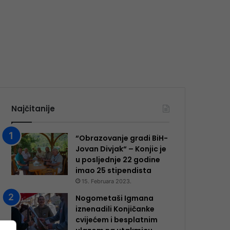
Najčitanije
“Obrazovanje gradi BiH-
Jovan Divjak“ – Konjic je
u posljednje 22 godine
imao 25 ​​stipendista
15. Februara 2023.
Nogometaši Igmana
iznenadili Konjičanke
cvijećem i besplatnim