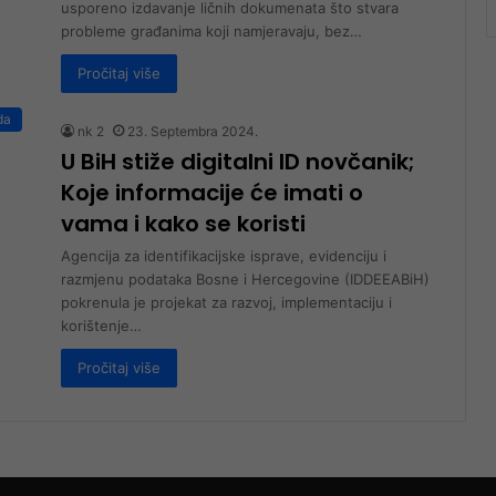
usporeno izdavanje ličnih dokumenata što stvara
probleme građanima koji namjeravaju, bez…
Pročitaj više
da
nk 2
23. Septembra 2024.
U BiH stiže digitalni ID novčanik;
Koje informacije će imati o
vama i kako se koristi
Agencija za identifikacijske isprave, evidenciju i
razmjenu podataka Bosne i Hercegovine (IDDEEABiH)
pokrenula je projekat za razvoj, implementaciju i
korištenje…
Pročitaj više