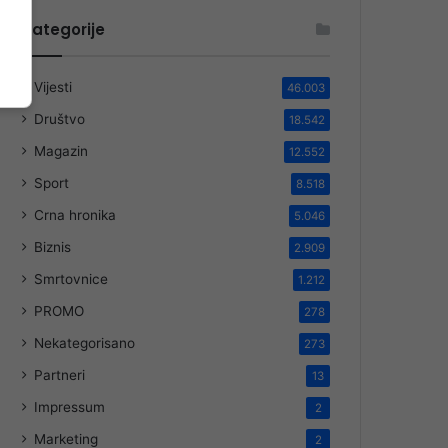
Kategorije
Vijesti
46.003
Društvo
18.542
Magazin
12.552
Sport
8.518
Crna hronika
5.046
Biznis
2.909
Smrtovnice
1.212
PROMO
278
Nekategorisano
273
Partneri
13
Impressum
2
Marketing
2