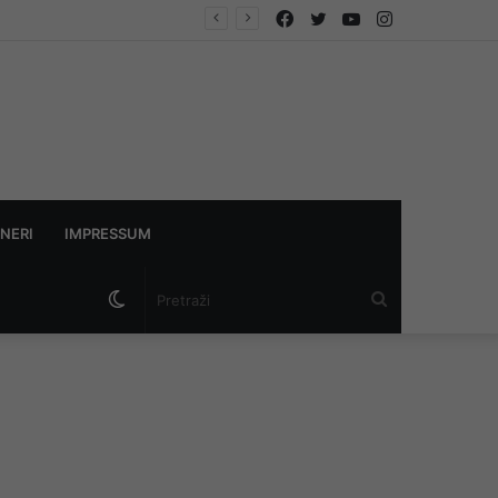
Facebook
Twitter
YouTube
Instagram
NERI
IMPRESSUM
Switch
Pretraži
skin