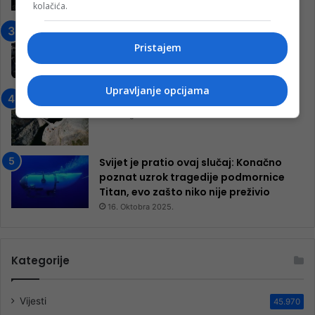
kolačića.
7. Marta 2025.
Jablanica: “Budi mi prijatelj” –
Pokrenuta kampanja za izgradnju
Pristajem
inkluzivnog centra!
9. Jula 2024.
Upravljanje opcijama
Neretva zavijena u crno
13. Augusta 2024.
Svijet je pratio ovaj slučaj: Konačno
poznat uzrok tragedije podmornice
Titan, evo zašto niko nije preživio
16. Oktobra 2025.
Kategorije
Vijesti
45.970