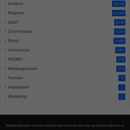
Društvo
18.539
Magazin
12.549
Sport
8.515
Crna hronika
5.041
Biznis
2.909
Smrtovnice
1.211
PROMO
278
Nekategorisano
273
Partneri
13
Impressum
2
Marketing
2
Sadržaji objavljeni na news media portalu novikonjic.ba mogu se preuzeti isključivo uz