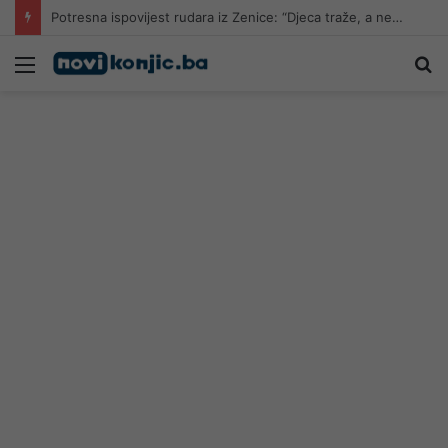
Potresna ispovijest rudara iz Zenice: “Djeca traže, a nemam im šta odnijeti, spavamo na daskama”
Meni
Pr