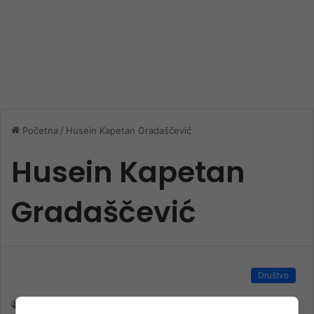
Početna
/
Husein Kapetan Gradaščević
Husein Kapetan
Gradaščević
Društvo
nk 2
30. Augusta 2025.