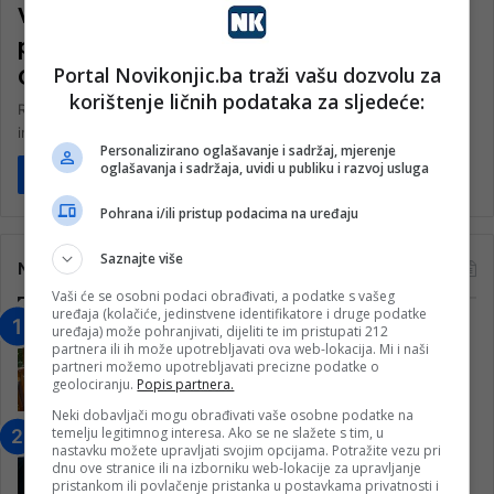
VELIKO OTKRIĆE ARHEOLOGA: Konačno
pronađen mezar Husein Kapetana
Portal Novikonjic.ba traži vašu dozvolu za
Gradaščevića
korištenje ličnih podataka za sljedeće:
RTV Sana iz Sanskog Mosta u protekli četvrtak objavila je
informaciju iz nezvaničnih izvora da je u Istanbulu prije dva…
Personalizirano oglašavanje i sadržaj, mjerenje
oglašavanja i sadržaja, uvidi u publiku i razvoj usluga
Pročitaj više
Pohrana i/ili pristup podacima na uređaju
Saznajte više
Najčitanije
Vaši će se osobni podaci obrađivati, a podatke s vašeg
uređaja (kolačiće, jedinstvene identifikatore i druge podatke
“Obrazovanje gradi BiH-Jovan Divjak“
uređaja) može pohranjivati, dijeliti te im pristupati 212
partnera ili ih može upotrebljavati ova web-lokacija. Mi i naši
– Konjic je u posljednje 22 godine imao
partneri možemo upotrebljavati precizne podatke o
25 ​​stipendista
geolociranju.
Popis partnera.
15. Februara 2023.
Neki dobavljači mogu obrađivati vaše osobne podatke na
temelju legitimnog interesa. Ako se ne slažete s tim, u
Nogometaši Igmana iznenadili
nastavku možete upravljati svojim opcijama. Potražite vezu pri
Konjičanke cvijećem i besplatnim
dnu ove stranice ili na izborniku web-lokacije za upravljanje
ulazom na utakmicu
pristankom ili povlačenje pristanka u postavkama privatnosti i