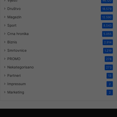
Vijesti
46.120
Društvo
18.579
Magazin
12.590
Sport
8.543
Crna hronika
5.055
Biznis
2.914
Smrtovnice
1.219
PROMO
278
Nekategorisano
273
Partneri
13
Impressum
2
Marketing
2