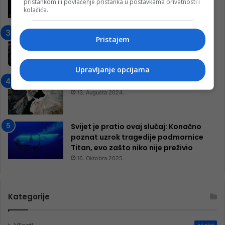
pristankom ili povlačenje pristanka u postavkama privatnosti i
ulazom na utakmicu
kolačića.
7. Marta 2025.
Jablanica: “Budi mi prijatelj” –
Pristajem
Pokrenuta kampanja za izgradnju
inkluzivnog centra!
9. Jula 2024.
Upravljanje opcijama
Neretva zavijena u crno
13. Augusta 2024.
Svijet je pratio ovaj slučaj: Konačno
poznat uzrok tragedije podmornice
Titan, evo zašto niko nije preživio
16. Oktobra 2025.
Kategorije