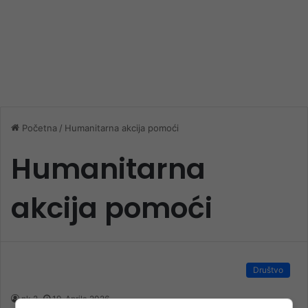
Početna
/
Humanitarna akcija pomoći
Humanitarna
akcija pomoći
Društvo
nk 2
19. Aprila 2026.