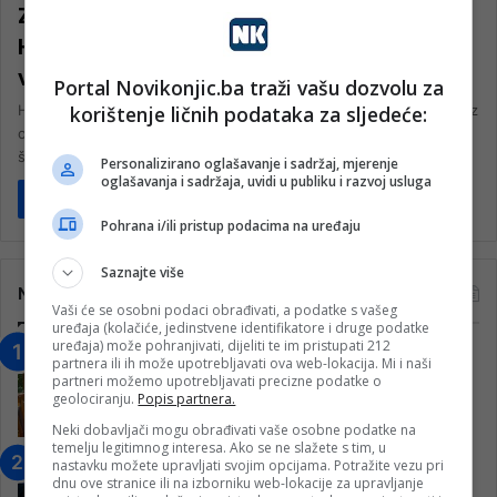
Završena akcija pomoći za porodicu
Halvadžija, Jusuf Nurkić uplatio
velikodušan iznos
Portal Novikonjic.ba traži vašu dozvolu za
korištenje ličnih podataka za sljedeće:
Humanitarna akcija pomoći porodici Halvadžija, koju su pokrenuli iz
organizacije Pomozi.ba, uspješno je završena tokom noći, nakon
što je prikupljen…
Personalizirano oglašavanje i sadržaj, mjerenje
oglašavanja i sadržaja, uvidi u publiku i razvoj usluga
Pročitaj više
Pohrana i/ili pristup podacima na uređaju
Saznajte više
Najčitanije
Vaši će se osobni podaci obrađivati, a podatke s vašeg
uređaja (kolačiće, jedinstvene identifikatore i druge podatke
uređaja) može pohranjivati, dijeliti te im pristupati 212
“Obrazovanje gradi BiH-Jovan Divjak“
partnera ili ih može upotrebljavati ova web-lokacija. Mi i naši
– Konjic je u posljednje 22 godine imao
partneri možemo upotrebljavati precizne podatke o
geolociranju.
Popis partnera.
25 ​​stipendista
15. Februara 2023.
Neki dobavljači mogu obrađivati vaše osobne podatke na
temelju legitimnog interesa. Ako se ne slažete s tim, u
Nogometaši Igmana iznenadili
nastavku možete upravljati svojim opcijama. Potražite vezu pri
dnu ove stranice ili na izborniku web-lokacije za upravljanje
Konjičanke cvijećem i besplatnim