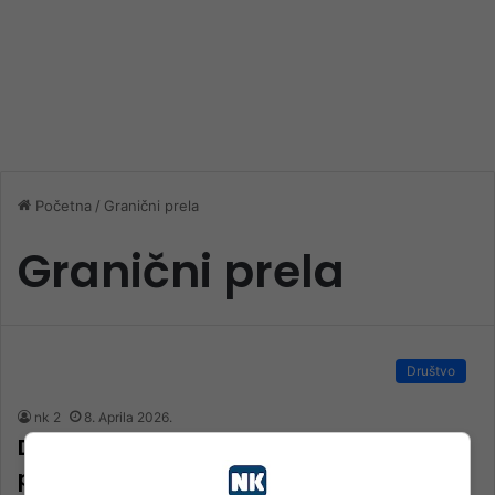
Početna
/
Granični prela
Granični prela
Društvo
nk 2
8. Aprila 2026.
Državljanin BiH trčeći autoputem
pokušao da pređe njemačku granicu