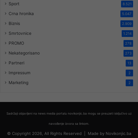
Sport
8.521
Crna hronika
5.047
Biznis
2.909
Smrtovnice
1.214
PROMO
278
Nekategorisano
273
Partneri
13
Impressum
2
Marketing
2
Sadržaji objavljeni na news media portalu novikonjic.ba mogu se preuzeti isključivo uz
navođenje izvora sa linkom.
© Copyright 2026, All Rights Reserved |
Made by
Novikonjic.ba