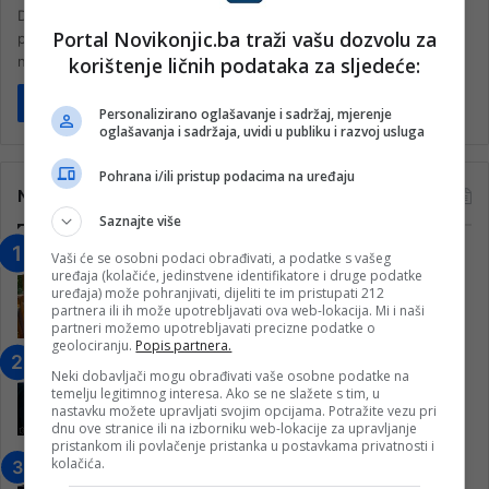
Državljanin Bosne i Hercegovine uhapšen je u Njemačkoj nakon
Portal Novikonjic.ba traži vašu dozvolu za
potjere autoputem kada je trčeći pokušao da izbjegne kontrolu
korištenje ličnih podataka za sljedeće:
neposredno prije…
Pročitaj više
Personalizirano oglašavanje i sadržaj, mjerenje
oglašavanja i sadržaja, uvidi u publiku i razvoj usluga
Pohrana i/ili pristup podacima na uređaju
Najčitanije
Saznajte više
“Obrazovanje gradi BiH-Jovan Divjak“
Vaši će se osobni podaci obrađivati, a podatke s vašeg
uređaja (kolačiće, jedinstvene identifikatore i druge podatke
– Konjic je u posljednje 22 godine imao
uređaja) može pohranjivati, dijeliti te im pristupati 212
25 ​​stipendista
partnera ili ih može upotrebljavati ova web-lokacija. Mi i naši
partneri možemo upotrebljavati precizne podatke o
15. Februara 2023.
geolociranju.
Popis partnera.
Nogometaši Igmana iznenadili
Neki dobavljači mogu obrađivati vaše osobne podatke na
Konjičanke cvijećem i besplatnim
temelju legitimnog interesa. Ako se ne slažete s tim, u
ulazom na utakmicu
nastavku možete upravljati svojim opcijama. Potražite vezu pri
dnu ove stranice ili na izborniku web-lokacije za upravljanje
7. Marta 2025.
pristankom ili povlačenje pristanka u postavkama privatnosti i
kolačića.
Jablanica: “Budi mi prijatelj” –