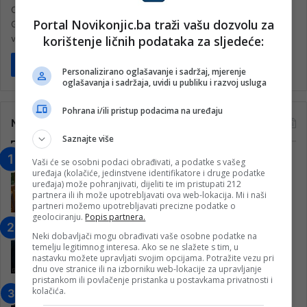
OpenAI je predstavio novu verziju svog popularnog chatbota,
Portal Novikonjic.ba traži vašu dozvolu za
GPT-5.3 Instant, nakon mjeseci kritika korisnika da prethodna
korištenje ličnih podataka za sljedeće:
verzija zvuči pokroviteljski, moralizirajuće…
Pročitaj više
Personalizirano oglašavanje i sadržaj, mjerenje
oglašavanja i sadržaja, uvidi u publiku i razvoj usluga
Pohrana i/ili pristup podacima na uređaju
Najčitanije
Saznajte više
“Obrazovanje gradi BiH-Jovan Divjak“
Vaši će se osobni podaci obrađivati, a podatke s vašeg
uređaja (kolačiće, jedinstvene identifikatore i druge podatke
– Konjic je u posljednje 22 godine imao
uređaja) može pohranjivati, dijeliti te im pristupati 212
25 ​​stipendista
partnera ili ih može upotrebljavati ova web-lokacija. Mi i naši
partneri možemo upotrebljavati precizne podatke o
15. Februara 2023.
geolociranju.
Popis partnera.
Nogometaši Igmana iznenadili
Neki dobavljači mogu obrađivati vaše osobne podatke na
Konjičanke cvijećem i besplatnim
temelju legitimnog interesa. Ako se ne slažete s tim, u
ulazom na utakmicu
nastavku možete upravljati svojim opcijama. Potražite vezu pri
dnu ove stranice ili na izborniku web-lokacije za upravljanje
7. Marta 2025.
pristankom ili povlačenje pristanka u postavkama privatnosti i
kolačića.
Jablanica: “Budi mi prijatelj” –