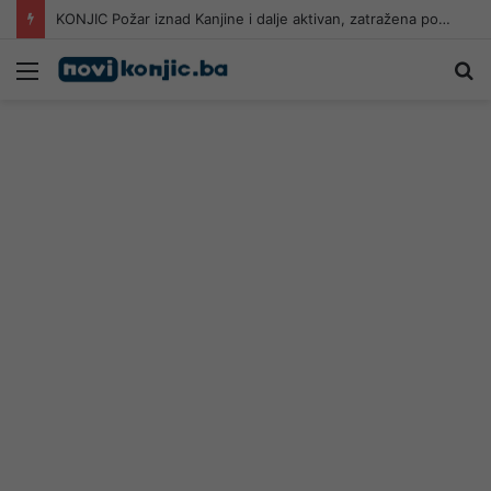
KONJIC Požar iznad Kanjine i dalje aktivan, zatražena pomoć iz zraka
Meni
Pr