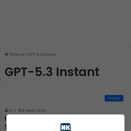
Početna
/
GPT-5.3 Instant
GPT-5.3 Instant
Društvo
nk 2
8. Marta 2026.
Izašao je novi model ChatGPT-a:
Saznajte šta se promijenilo