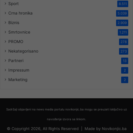
Sport
8.511
Crna hronika
5.039
Biznis
2.909
Smrtovnice
1.211
PROMO
278
Nekategorisano
273
Partneri
13
Impressum
2
Marketing
2
Sadržaji objavljeni na news media portalu novikonjic.ba mogu se preuzeti isključivo uz
navođenje izvora sa linkom.
© Copyright 2026, All Rights Reserved |
Made by
Novikonjic.ba