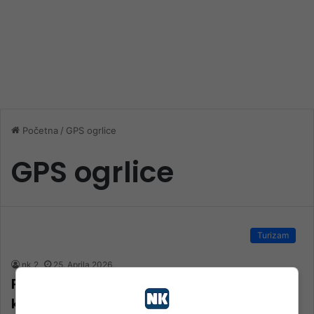
Početna
/
GPS ogrlice
GPS ogrlice
Turizam
nk 2
25. Aprila 2026.
Počelo obilježavanje livanjskih divljih
konja GPS ogrlicama