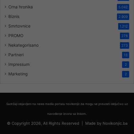
Crna hronika
5.042
Biznis
2.909
Smrtovnice
1.212
PROMO
278
Nekategorisano
273
Partneri
13
Impressum
2
Marketing
2
Sadržaji objavljeni na news media portalu novikonjic.ba mogu se preuzeti isključivo uz
navođenje izvora sa linkom.
© Copyright 2026, All Rights Reserved |
Made by
Novikonjic.ba