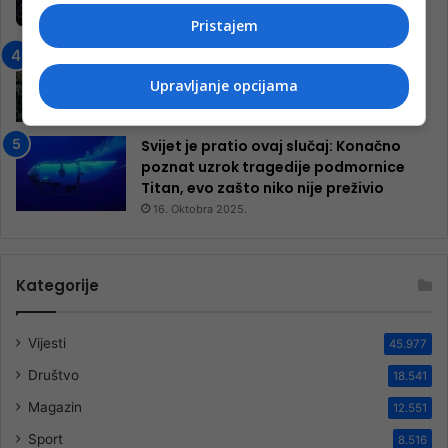
inkluzivnog centra!
Pristajem
9. Jula 2024.
Neretva zavijena u crno
13. Augusta 2024.
Upravljanje opcijama
Svijet je pratio ovaj slučaj: Konačno
poznat uzrok tragedije podmornice
Titan, evo zašto niko nije preživio
16. Oktobra 2025.
Kategorije
Vijesti
45.977
Društvo
18.541
Magazin
12.551
Sport
8.516