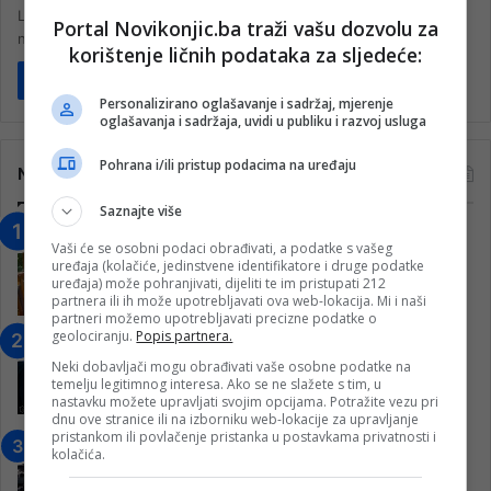
Livanjski divlji konji bi konačno trebali dobiti zaštitu. Trenutno ih je
Portal Novikonjic.ba traži vašu dozvolu za
na ovom području oko 1000 i svake godine taj…
korištenje ličnih podataka za sljedeće:
Pročitaj više
Personalizirano oglašavanje i sadržaj, mjerenje
oglašavanja i sadržaja, uvidi u publiku i razvoj usluga
Pohrana i/ili pristup podacima na uređaju
Najčitanije
Saznajte više
“Obrazovanje gradi BiH-Jovan Divjak“
Vaši će se osobni podaci obrađivati, a podatke s vašeg
– Konjic je u posljednje 22 godine imao
uređaja (kolačiće, jedinstvene identifikatore i druge podatke
25 ​​stipendista
uređaja) može pohranjivati, dijeliti te im pristupati 212
partnera ili ih može upotrebljavati ova web-lokacija. Mi i naši
15. Februara 2023.
partneri možemo upotrebljavati precizne podatke o
geolociranju.
Popis partnera.
Nogometaši Igmana iznenadili
Konjičanke cvijećem i besplatnim
Neki dobavljači mogu obrađivati vaše osobne podatke na
temelju legitimnog interesa. Ako se ne slažete s tim, u
ulazom na utakmicu
nastavku možete upravljati svojim opcijama. Potražite vezu pri
7. Marta 2025.
dnu ove stranice ili na izborniku web-lokacije za upravljanje
pristankom ili povlačenje pristanka u postavkama privatnosti i
Jablanica: “Budi mi prijatelj” –
kolačića.
Pokrenuta kampanja za izgradnju