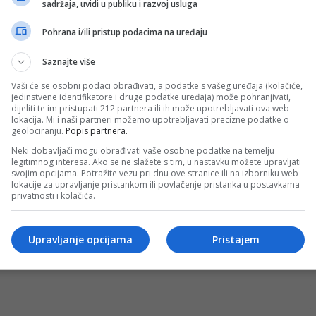
sadržaja, uvidi u publiku i razvoj usluga
medvjede i hrani ih
palačinkama
Pohrana i/ili pristup podacima na uređaju
Malo je ljudi koji posvećuju toliko pažnje pticama i
Saznajte više
medvjedima kao što to čini Emin Ljutić iz Gornjeg
Vakufa/Uskoplja. Redovno…
Vaši će se osobni podaci obrađivati, a podatke s vašeg uređaja (kolačiće,
jedinstvene identifikatore i druge podatke uređaja) može pohranjivati,
dijeliti te im pristupati 212 partnera ili ih može upotrebljavati ova web-
Pročitaj više
lokacija. Mi i naši partneri možemo upotrebljavati precizne podatke o
geolociranju.
Popis partnera.
Neki dobavljači mogu obrađivati vaše osobne podatke na temelju
legitimnog interesa. Ako se ne slažete s tim, u nastavku možete upravljati
svojim opcijama. Potražite vezu pri dnu ove stranice ili na izborniku web-
lokacije za upravljanje pristankom ili povlačenje pristanka u postavkama
privatnosti i kolačića.
Upravljanje opcijama
Pristajem