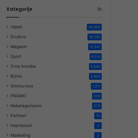
Kategorije
Vijesti
45.958
Društvo
18.530
Magazin
12.541
Sport
8.514
Crna hronika
5.040
Biznis
2.909
Smrtovnice
1.211
PROMO
278
Nekategorisano
273
Partneri
13
Impressum
2
Marketing
2