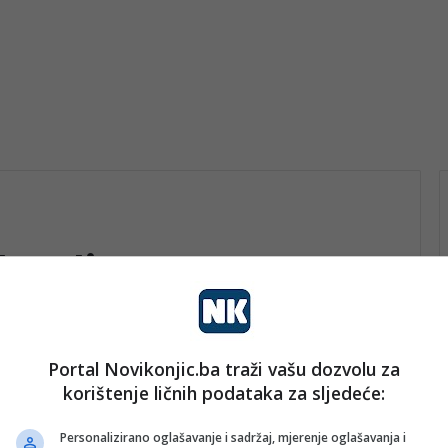
koplje
Portal Novikonjic.ba traži vašu dozvolu za
vo
korištenje ličnih podataka za sljedeće:
nk 2
19. Juna 2025.
Emin iz Gornjeg Vakufa drži
Personalizirano oglašavanje i sadržaj, mjerenje oglašavanja i