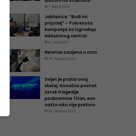
ulazom na utakmicu
7. Marta 2025.
Jablanica: “Budi mi
prijatelj” – Pokrenuta
kampanja za izgradnju
inkluzivnog centra!
9. Jula 2024.
Neretva zavijena u crno
13. Augusta 2024.
Svijet je pratio ovaj
slučaj: Konačno poznat
uzrok tragedije
podmornice Titan, evo
zašto niko nije preživio
16. Oktobra 2025.