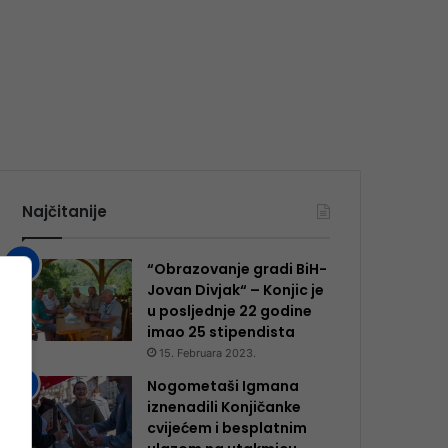
Najčitanije
“Obrazovanje gradi BiH-
Jovan Divjak“ – Konjic je
u posljednje 22 godine
imao 25 ​​stipendista
15. Februara 2023.
Nogometaši Igmana
iznenadili Konjičanke
cvijećem i besplatnim