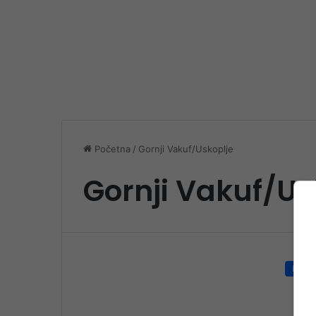
Početna
/
Gornji Vakuf/Uskoplje
Gornji Vakuf/Us
Društ