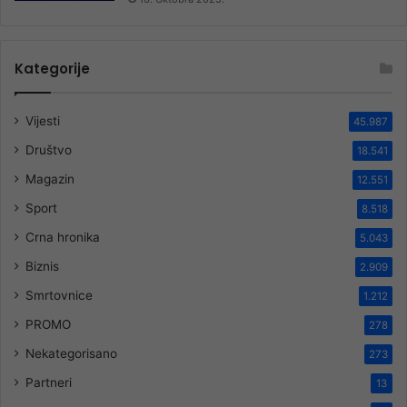
Kategorije
Vijesti
45.987
Društvo
18.541
Magazin
12.551
Sport
8.518
Crna hronika
5.043
Biznis
2.909
Smrtovnice
1.212
PROMO
278
Nekategorisano
273
Partneri
13