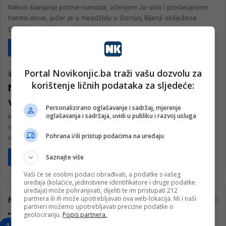
Nakon klanjanja podne-namaza, učenjem Ja-sina i poklanjanjem
hatma-dove, jučer je u mesdžidu u Gornjoj Bijenji obilježena
godišnjica zločina nad Bošnjacima…
Pročitaj više
Društvo
Portal Novikonjic.ba traži vašu dozvolu za
nk 2
14. Marta 2026.
korištenje ličnih podataka za sljedeće:
Novi mesdžid u Gornjoj Bijenji nova
vrijednost IZ u Nevesinju
Personalizirano oglašavanje i sadržaj, mjerenje
oglašavanja i sadržaja, uvidi u publiku i razvoj usluga
Klanjanjem džume namaza zvanično je u funkciju stavljen
novoizgrađeni mesdžid u Gornjoj Bijenji kod Nevesinja. Džumu
Pohrana i/ili pristup podacima na uređaju
namaz, kojoj je prisustvovalo…
Saznajte više
Pročitaj više
Vaši će se osobni podaci obrađivati, a podatke s vašeg
uređaja (kolačiće, jedinstvene identifikatore i druge podatke
uređaja) može pohranjivati, dijeliti te im pristupati 212
partnera ili ih može upotrebljavati ova web-lokacija. Mi i naši
Najčitanije
partneri možemo upotrebljavati precizne podatke o
geolociranju.
Popis partnera.