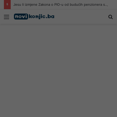
Jesu li izmjene Zakona o PIO-u od budućih penzionera sa 30 godina staža i 65 godina života napravile socijalne slučajeve
Meni
Pr