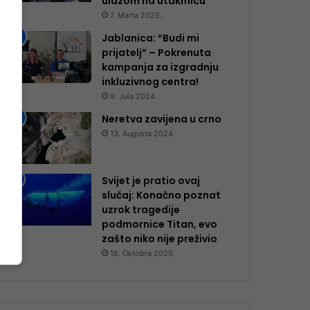
ulazom na utakmicu
7. Marta 2025.
Jablanica: “Budi mi
prijatelj” – Pokrenuta
kampanja za izgradnju
inkluzivnog centra!
9. Jula 2024.
Neretva zavijena u crno
13. Augusta 2024.
Svijet je pratio ovaj
slučaj: Konačno poznat
uzrok tragedije
podmornice Titan, evo
zašto niko nije preživio
16. Oktobra 2025.