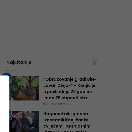
Najčitanije
“Obrazovanje gradi BiH-
Jovan Divjak“ – Konjic je
u posljednje 22 godine
imao 25 ​​stipendista
15. Februara 2023.
Nogometaši Igmana
iznenadili Konjičanke
cvijećem i besplatnim