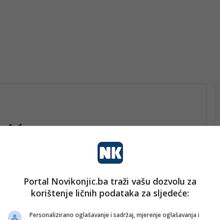
vić
Portal Novikonjic.ba traži vašu dozvolu za
vo
korištenje ličnih podataka za sljedeće:
nk 2
22. Marta 2026.
Hronična i nepredvidiva bolest s
Personalizirano oglašavanje i sadržaj, mjerenje oglašavanja i