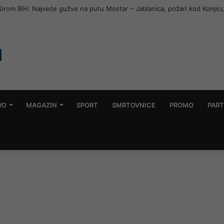
širom BiH: Najveće gužve na putu Mostar – Jablanica, požari kod Konjic
VO
MAGAZIN
SPORT
SMRTOVNICE
PROMO
PART