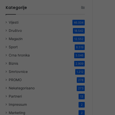
Kategorije
Vijesti
46.004
Društvo
18.542
Magazin
12.552
Sport
8.519
Crna hronika
5.046
Biznis
2.909
Smrtovnice
1.212
PROMO
278
Nekategorisano
273
Partneri
13
Impressum
2
Marketing
2