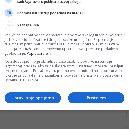
sadržaja, uvidi u publiku i razvoj usluga
hiljadu lica: Mladi u BiH sve
češće suočeni s multipla
Pohrana i/ili pristup podacima na uređaju
sklerozom
Saznajte više
Sve veći broj mladih osoba u Bosni i Hercegovini
Vaši će se osobni podaci obrađivati, a podatke s vašeg uređaja (kolačiće,
suočava se s dijagnozom multipla skleroza – hronične
jedinstvene identifikatore i druge podatke uređaja) može pohranjivati,
i nepredvidive bolesti…
dijeliti te im pristupati 212 partnera ili ih može upotrebljavati ova web-
lokacija. Mi i naši partneri možemo upotrebljavati precizne podatke o
geolociranju.
Popis partnera.
Pročitaj više
Neki dobavljači mogu obrađivati vaše osobne podatke na temelju
legitimnog interesa. Ako se ne slažete s tim, u nastavku možete upravljati
svojim opcijama. Potražite vezu pri dnu ove stranice ili na izborniku web-
lokacije za upravljanje pristankom ili povlačenje pristanka u postavkama
privatnosti i kolačića.
Upravljanje opcijama
Pristajem