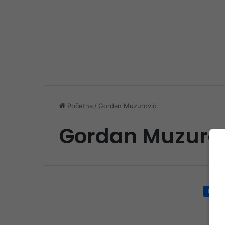
Početna
/
Gordan Muzurović
Gordan Muzuro
Društ