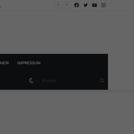
Facebook
Twitter
YouTube
Instagram
a više ne ometaju promet
NERI
IMPRESSUM
Switch
Pretraži
skin