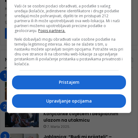
Vaši će se osobni podaci obrađivati, a podatke s vašeg
Kompanija “Google” od 1. decembra počinje brisati “neaktivne”
uređaja (kolačiće, jedinstvene identifikatore i druge podatke
naloge, što znači sve naloge koji nisu korišteni najmanje dvije
uređaja) može pohranjivati, dijeliti te im pristupati 212
partnera ili ih može upotrebljavati ova web-lokacija. Mi i naši
godine. To…
partneri možemo upotrebljavati precizne podatke o
geolociranju.
Popis partnera.
Pročitaj više
Neki dobavljači mogu obrađivati vaše osobne podatke na
temelju legitimnog interesa. Ako se ne slažete s tim, u
nastavku možete upravljati svojim opcijama. Potražite vezu pri
dnu ove stranice ili na izborniku web-lokacije za upravljanje
pristankom ili povlačenje pristanka u postavkama privatnosti i
Najčitanije
kolačića.
“Obrazovanje gradi BiH-Jovan Divjak“
Pristajem
– Konjic je u posljednje 22 godine imao
25 ​​stipendista
15. Februara 2023.
Upravljanje opcijama
Nogometaši Igmana iznenadili
Konjičanke cvijećem i besplatnim
ulazom na utakmicu
7. Marta 2025.
Jablanica: “Budi mi prijatelj” –