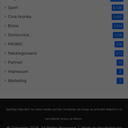
Sport
8.538
Crna hronika
5.055
Biznis
2.914
Smrtovnice
1.218
PROMO
278
Nekategorisano
273
Partneri
13
Impressum
2
Marketing
2
Sadržaji objavljeni na news media portalu novikonjic.ba mogu se preuzeti isključivo uz
navođenje izvora sa linkom.
© Copyright 2026, All Rights Reserved |
Made by
Novikonjic.ba