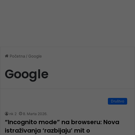
Početna
/
Google
Google
Društvo
nk 2
8. Marta 2026.
“Incognito mode” na browseru: Nova
istraživanja ‘razbijaju’ mit o