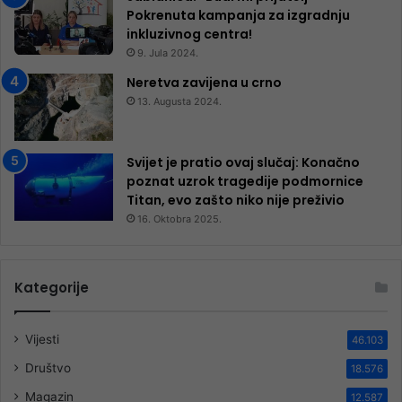
Pokrenuta kampanja za izgradnju
inkluzivnog centra!
9. Jula 2024.
Neretva zavijena u crno
13. Augusta 2024.
Svijet je pratio ovaj slučaj: Konačno
poznat uzrok tragedije podmornice
Titan, evo zašto niko nije preživio
16. Oktobra 2025.
Kategorije
Vijesti
46.103
Društvo
18.576
Magazin
12.587