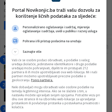
Konjic
Portal Novikonjic.ba traži vašu dozvolu za
Današnji izlet u Sarajevo, planiran po Godišnjem planu i programu,
korištenje ličnih podataka za sljedeće:
još jednom je pokazao da se trud i rad uvijek…
Pročitaj više
Personalizirano oglašavanje i sadržaj, mjerenje
oglašavanja i sadržaja, uvidi u publiku i razvoj usluga
Pohrana i/ili pristup podacima na uređaju
Najčitanije
Saznajte više
Vaši će se osobni podaci obrađivati, a podatke s vašeg
“Obrazovanje gradi BiH-Jovan Divjak“
uređaja (kolačiće, jedinstvene identifikatore i druge podatke
– Konjic je u posljednje 22 godine imao
uređaja) može pohranjivati, dijeliti te im pristupati 212
25 ​​stipendista
partnera ili ih može upotrebljavati ova web-lokacija. Mi i naši
partneri možemo upotrebljavati precizne podatke o
15. Februara 2023.
geolociranju.
Popis partnera.
Nogometaši Igmana iznenadili
Neki dobavljači mogu obrađivati vaše osobne podatke na
Konjičanke cvijećem i besplatnim
temelju legitimnog interesa. Ako se ne slažete s tim, u
nastavku možete upravljati svojim opcijama. Potražite vezu pri
ulazom na utakmicu
dnu ove stranice ili na izborniku web-lokacije za upravljanje
7. Marta 2025.
pristankom ili povlačenje pristanka u postavkama privatnosti i
kolačića.
Jablanica: “Budi mi prijatelj” –