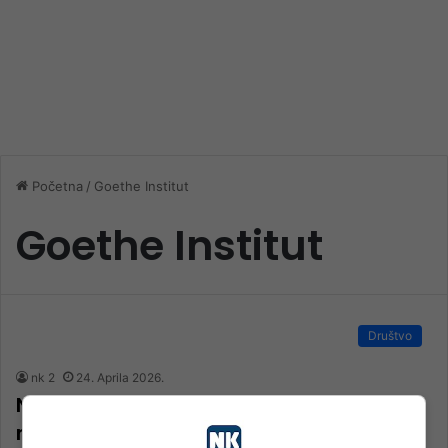
Početna
/
Goethe Institut
Goethe Institut
Društvo
nk 2
24. Aprila 2026.
Nagradni izlet za najbolje poznavaoce
njemačkoj jezika Prve osnovne škole