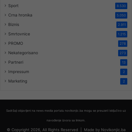
Sport
8.530
Crna hronika
5.050
Biznis
2.911
Smrtovnice
1.215
PROMO
278
Nekategorisano
273
Partneri
13
Impressum
2
Marketing
2
Sadržaji objavljeni na news media portalu novikonjic.ba mogu se preuzeti isključivo uz
navođenje izvora sa linkom.
© Copyright 2026, All Rights Reserved |
Made by
Novikonjic.ba