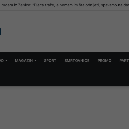
t rudara iz Zenice: “Djeca traže, a nemam im šta odnijeti, spavamo na d
VO
MAGAZIN
SPORT
SMRTOVNICE
PROMO
PART