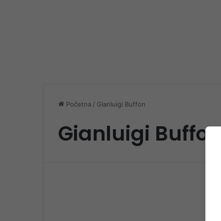
Početna
/
Gianluigi Buffon
Gianluigi Buffo
Spo