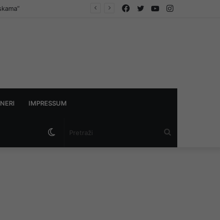
Facebook
Twitter
YouTube
Instagram
askama”
NERI
IMPRESSUM
Switch
Pretraži
skin