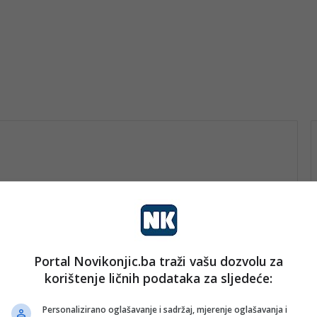
n
Portal Novikonjic.ba traži vašu dozvolu za
rt
korištenje ličnih podataka za sljedeće:
nk 2
2. Aprila 2026.
Nakon debakla protiv BiH:
Personalizirano oglašavanje i sadržaj, mjerenje oglašavanja i