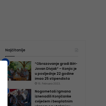
Najčitanije
“Obrazovanje gradi BiH-
Jovan Divjak“ – Konjic je
u posljednje 22 godine
imao 25 ​​stipendista
15. Februara 2023.
Nogometaši Igmana
iznenadili Konjičanke
cvijećem i besplatnim