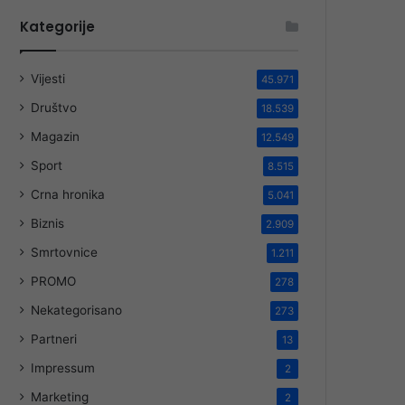
Kategorije
Vijesti
45.971
Društvo
18.539
Magazin
12.549
Sport
8.515
Crna hronika
5.041
Biznis
2.909
Smrtovnice
1.211
PROMO
278
Nekategorisano
273
Partneri
13
Impressum
2
Marketing
2