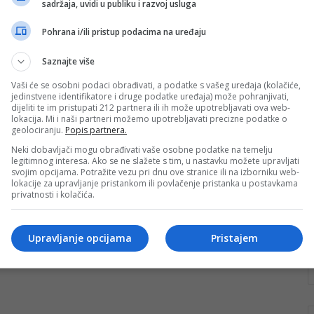
sadržaja, uvidi u publiku i razvoj usluga
Predsjednik Nogometnog
saveza Italije i Buffon podnijeli
Pohrana i/ili pristup podacima na uređaju
ostavke
Saznajte više
Predsjednik Nogometnog saveza Italije Gabriele
Vaši će se osobni podaci obrađivati, a podatke s vašeg uređaja (kolačiće,
Gravina podnio je u utorak, 2. aprila, ostavku nakon
jedinstvene identifikatore i druge podatke uređaja) može pohranjivati,
ispadanja od Bosne i Hercegovine u…
dijeliti te im pristupati 212 partnera ili ih može upotrebljavati ova web-
lokacija. Mi i naši partneri možemo upotrebljavati precizne podatke o
geolociranju.
Popis partnera.
Pročitaj više
Neki dobavljači mogu obrađivati vaše osobne podatke na temelju
legitimnog interesa. Ako se ne slažete s tim, u nastavku možete upravljati
svojim opcijama. Potražite vezu pri dnu ove stranice ili na izborniku web-
lokacije za upravljanje pristankom ili povlačenje pristanka u postavkama
privatnosti i kolačića.
Upravljanje opcijama
Pristajem