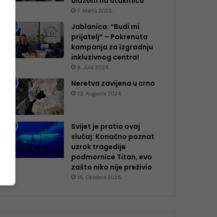
ulazom na utakmicu
7. Marta 2025.
Jablanica: “Budi mi
prijatelj” – Pokrenuta
kampanja za izgradnju
inkluzivnog centra!
9. Jula 2024.
Neretva zavijena u crno
13. Augusta 2024.
Svijet je pratio ovaj
slučaj: Konačno poznat
uzrok tragedije
podmornice Titan, evo
zašto niko nije preživio
16. Oktobra 2025.