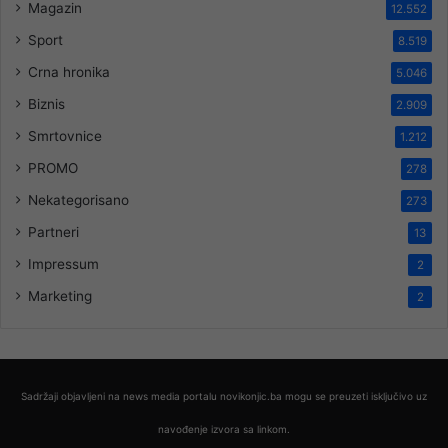
Magazin
12.552
Sport
8.519
Crna hronika
5.046
Biznis
2.909
Smrtovnice
1.212
PROMO
278
Nekategorisano
273
Partneri
13
Impressum
2
Marketing
2
Sadržaji objavljeni na news media portalu novikonjic.ba mogu se preuzeti isključivo uz
navođenje izvora sa linkom.