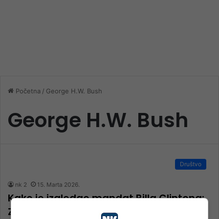
Početna
/
George H.W. Bush
George H.W. Bush
Društvo
nk 2
15. Marta 2026.
Kako je izgledao mandat Billa Clintona:
Zlatno doba SAD-a ili propuštena prilika