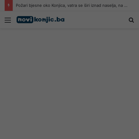
Požari bjesne oko Konjica, vatra se širi iznad naselja, na teren upućeni i sarajevski varogasci
Meni
Pr