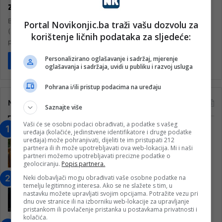
za svijet?
Bill Clinton je postao predsjednik Sjedinjenih Američkih Država
Portal Novikonjic.ba traži vašu dozvolu za
(SAD) 1993. godine i vodio ovu državu kroz “Pax Americanu”,
korištenje ličnih podataka za sljedeće:
period nesumnjive…
Personalizirano oglašavanje i sadržaj, mjerenje
Pročitaj više
oglašavanja i sadržaja, uvidi u publiku i razvoj usluga
Pohrana i/ili pristup podacima na uređaju
Najčitanije
Saznajte više
Vaši će se osobni podaci obrađivati, a podatke s vašeg
“Obrazovanje gradi BiH-Jovan Divjak“
uređaja (kolačiće, jedinstvene identifikatore i druge podatke
uređaja) može pohranjivati, dijeliti te im pristupati 212
– Konjic je u posljednje 22 godine imao
partnera ili ih može upotrebljavati ova web-lokacija. Mi i naši
25 ​​stipendista
partneri možemo upotrebljavati precizne podatke o
15. Februara 2023.
geolociranju.
Popis partnera.
Neki dobavljači mogu obrađivati vaše osobne podatke na
Nogometaši Igmana iznenadili
temelju legitimnog interesa. Ako se ne slažete s tim, u
Konjičanke cvijećem i besplatnim
nastavku možete upravljati svojim opcijama. Potražite vezu pri
ulazom na utakmicu
dnu ove stranice ili na izborniku web-lokacije za upravljanje
pristankom ili povlačenje pristanka u postavkama privatnosti i
7. Marta 2025.
kolačića.