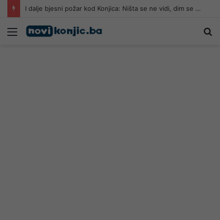
I dalje bjesni požar kod Konjica: Ništa se ne vidi, dim se osjeti do Tarčina
Meni
Pr