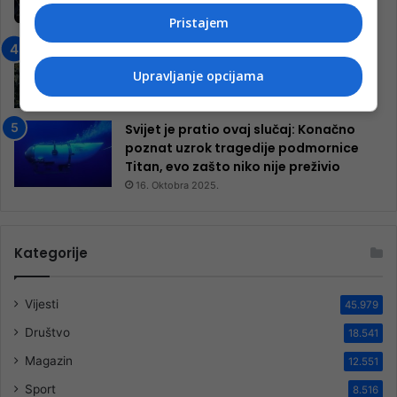
inkluzivnog centra!
Pristajem
9. Jula 2024.
Neretva zavijena u crno
13. Augusta 2024.
Upravljanje opcijama
Svijet je pratio ovaj slučaj: Konačno
poznat uzrok tragedije podmornice
Titan, evo zašto niko nije preživio
16. Oktobra 2025.
Kategorije
Vijesti
45.979
Društvo
18.541
Magazin
12.551
Sport
8.516