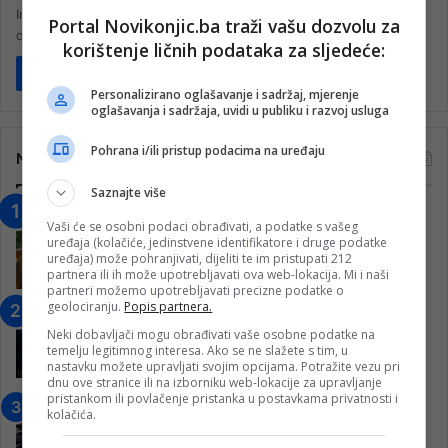
Influenserica Bojana Mutić iz Banje Luke podijelila je tužnu vijest
Portal Novikonjic.ba traži vašu dozvolu za
da je njen drugi sin Maksim (11) preminuo. Podijelivši objavu…
korištenje ličnih podataka za sljedeće:
Pročitaj više
Personalizirano oglašavanje i sadržaj, mjerenje
oglašavanja i sadržaja, uvidi u publiku i razvoj usluga
Pohrana i/ili pristup podacima na uređaju
Najčitanije
Saznajte više
“Obrazovanje gradi BiH-Jovan Divjak“
Vaši će se osobni podaci obrađivati, a podatke s vašeg
– Konjic je u posljednje 22 godine imao
uređaja (kolačiće, jedinstvene identifikatore i druge podatke
25 ​​stipendista
uređaja) može pohranjivati, dijeliti te im pristupati 212
partnera ili ih može upotrebljavati ova web-lokacija. Mi i naši
15. Februara 2023.
partneri možemo upotrebljavati precizne podatke o
geolociranju.
Popis partnera.
Nogometaši Igmana iznenadili
Konjičanke cvijećem i besplatnim
Neki dobavljači mogu obrađivati vaše osobne podatke na
temelju legitimnog interesa. Ako se ne slažete s tim, u
ulazom na utakmicu
nastavku možete upravljati svojim opcijama. Potražite vezu pri
7. Marta 2025.
dnu ove stranice ili na izborniku web-lokacije za upravljanje
pristankom ili povlačenje pristanka u postavkama privatnosti i
Jablanica: “Budi mi prijatelj” –
kolačića.
Pokrenuta kampanja za izgradnju