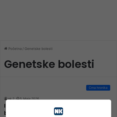
Početna
/
Genetske bolesti
Genetske bolesti
Crna hronika
nk 2
5. Maja 2026.
Influenserici iz BiH preminuo i drugi sin,
borio se s neizlječivom bolešću