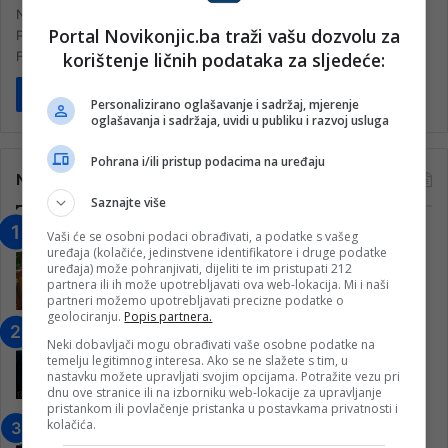
Na današnji dan prije 111 godina, 28. juna 1914. godine, Gavrilo
Portal Novikonjic.ba traži vašu dozvolu za
Princip izveo je atentat na austrougarskog prijestolonasljednika
korištenje ličnih podataka za sljedeće:
Franca Ferdinanda…
Pročitaj više
Personalizirano oglašavanje i sadržaj, mjerenje
oglašavanja i sadržaja, uvidi u publiku i razvoj usluga
Pohrana i/ili pristup podacima na uređaju
Najčitanije
Saznajte više
“Obrazovanje gradi BiH-Jovan Divjak“
Vaši će se osobni podaci obrađivati, a podatke s vašeg
uređaja (kolačiće, jedinstvene identifikatore i druge podatke
– Konjic je u posljednje 22 godine imao
uređaja) može pohranjivati, dijeliti te im pristupati 212
25 ​​stipendista
partnera ili ih može upotrebljavati ova web-lokacija. Mi i naši
partneri možemo upotrebljavati precizne podatke o
15. Februara 2023.
geolociranju.
Popis partnera.
Nogometaši Igmana iznenadili
Neki dobavljači mogu obrađivati vaše osobne podatke na
Konjičanke cvijećem i besplatnim
temelju legitimnog interesa. Ako se ne slažete s tim, u
ulazom na utakmicu
nastavku možete upravljati svojim opcijama. Potražite vezu pri
dnu ove stranice ili na izborniku web-lokacije za upravljanje
7. Marta 2025.
pristankom ili povlačenje pristanka u postavkama privatnosti i
kolačića.
Jablanica: “Budi mi prijatelj” –