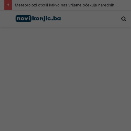
Meteorolozi otkrili kakvo nas vrijeme očekuje narednih dana: Temperatura do 41 stepen
Meni
Pr