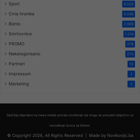
Sport
8.525
Crna hronika
5.049
Biznis
2.909
Smrtovnice
1.214
PROMO
278
Nekategorisano
273
Partneri
13
Impressum
2
Marketing
2
Sadržaji objavljeni na news media portalu novikonjic.ba mogu se preuzeti isključivo uz
navođenje izvora sa linkom.
© Copyright 2026, All Rights Reserved |
Made by
Novikonjic.ba