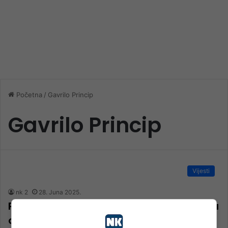
Početna
/
Gavrilo Princip
Gavrilo Princip
Vijesti
nk 2
28. Juna 2025.
Početak Prvog svjetskog rata: 111 godina
od Sarajevskog atentata