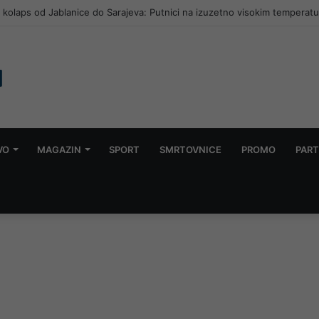
i kolaps od Jablanice do Sarajeva: Putnici na izuzetno visokim tempera
VO
MAGAZIN
SPORT
SMRTOVNICE
PROMO
PART