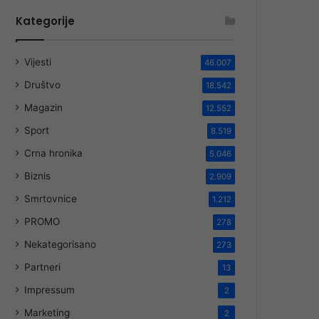
Kategorije
Vijesti
46.007
Društvo
18.542
Magazin
12.552
Sport
8.519
Crna hronika
5.046
Biznis
2.909
Smrtovnice
1.212
PROMO
278
Nekategorisano
273
Partneri
13
Impressum
2
Marketing
2