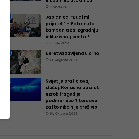
ulazom na utakmicu
7. Marta 2025.
Jablanica: “Budi mi
prijatelj” – Pokrenuta
kampanja za izgradnju
inkluzivnog centra!
9. Jula 2024.
Neretva zavijena u crno
13. Augusta 2024.
Svijet je pratio ovaj
slučaj: Konačno poznat
uzrok tragedije
podmornice Titan, evo
zašto niko nije preživio
16. Oktobra 2025.