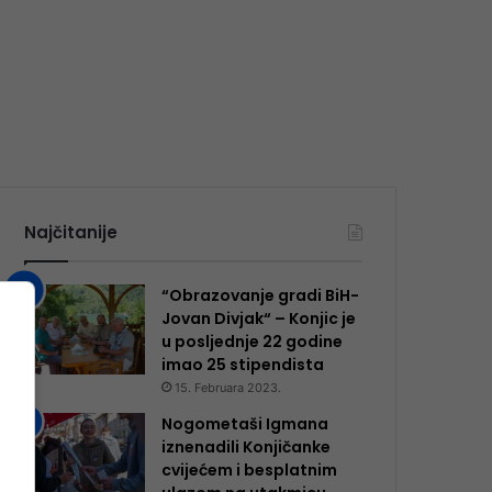
Najčitanije
“Obrazovanje gradi BiH-
Jovan Divjak“ – Konjic je
u posljednje 22 godine
imao 25 ​​stipendista
15. Februara 2023.
Nogometaši Igmana
iznenadili Konjičanke
cvijećem i besplatnim