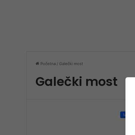
Početna
/
Galečki most
Galečki most
Magaz