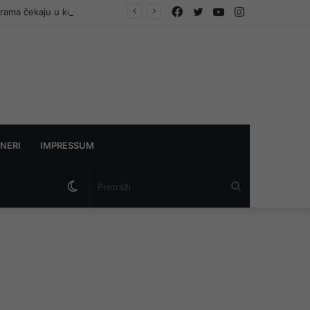
Facebook
Twitter
YouTube
Instagram
turama čekaju u kolonama
NERI
IMPRESSUM
Switch
Pretraži
skin