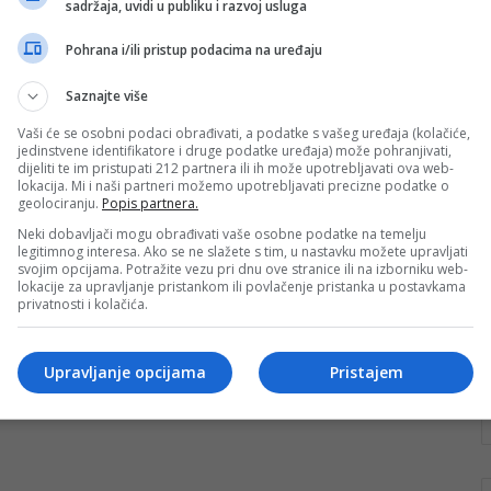
sadržaja, uvidi u publiku i razvoj usluga
objektivu Borisa Trogrančića
Pohrana i/ili pristup podacima na uređaju
Poznati fotograf Boris Trogrančić podijelio je sa nama
impresivni prizor rijeke Šuice otkrivaju zimsko lice ove
Saznajte više
jedinstvene vode: zaleđena obala, snijeg koji…
Vaši će se osobni podaci obrađivati, a podatke s vašeg uređaja (kolačiće,
Pročitaj više
jedinstvene identifikatore i druge podatke uređaja) može pohranjivati,
dijeliti te im pristupati 212 partnera ili ih može upotrebljavati ova web-
lokacija. Mi i naši partneri možemo upotrebljavati precizne podatke o
geolociranju.
Popis partnera.
Neki dobavljači mogu obrađivati vaše osobne podatke na temelju
legitimnog interesa. Ako se ne slažete s tim, u nastavku možete upravljati
svojim opcijama. Potražite vezu pri dnu ove stranice ili na izborniku web-
lokacije za upravljanje pristankom ili povlačenje pristanka u postavkama
privatnosti i kolačića.
Upravljanje opcijama
Pristajem