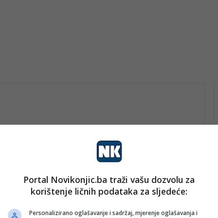
Portal Novikonjic.ba traži vašu dozvolu za
in
korištenje ličnih podataka za sljedeće:
nk 2
18. Januara 2026.
Šuica i Galečki most u ledu u
Personalizirano oglašavanje i sadržaj, mjerenje oglašavanja i