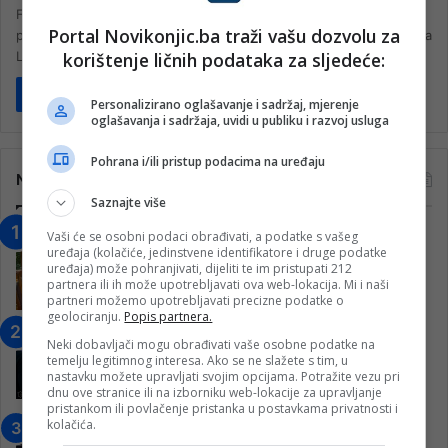
Fudbalski savez Srbije i Zajednica superligaša i prvoligaša
Portal Novikonjic.ba traži vašu dozvolu za
pokrenut će disciplinski postupak protiv trenera Vojvodine Nenada
korištenje ličnih podataka za sljedeće:
Lalatovića, ali i stratega…
Pročitaj više
Personalizirano oglašavanje i sadržaj, mjerenje
oglašavanja i sadržaja, uvidi u publiku i razvoj usluga
Pohrana i/ili pristup podacima na uređaju
Najčitanije
Saznajte više
“Obrazovanje gradi BiH-Jovan Divjak“
Vaši će se osobni podaci obrađivati, a podatke s vašeg
uređaja (kolačiće, jedinstvene identifikatore i druge podatke
– Konjic je u posljednje 22 godine imao
uređaja) može pohranjivati, dijeliti te im pristupati 212
25 ​​stipendista
partnera ili ih može upotrebljavati ova web-lokacija. Mi i naši
partneri možemo upotrebljavati precizne podatke o
15. Februara 2023.
geolociranju.
Popis partnera.
Nogometaši Igmana iznenadili
Neki dobavljači mogu obrađivati vaše osobne podatke na
Konjičanke cvijećem i besplatnim
temelju legitimnog interesa. Ako se ne slažete s tim, u
ulazom na utakmicu
nastavku možete upravljati svojim opcijama. Potražite vezu pri
dnu ove stranice ili na izborniku web-lokacije za upravljanje
7. Marta 2025.
pristankom ili povlačenje pristanka u postavkama privatnosti i
kolačića.
Jablanica: “Budi mi prijatelj” –