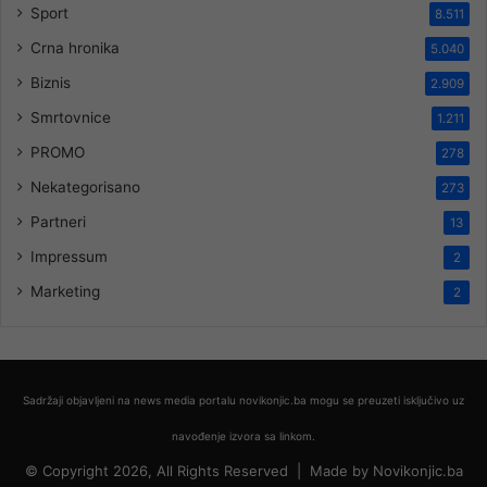
Sport
8.511
Crna hronika
5.040
Biznis
2.909
Smrtovnice
1.211
PROMO
278
Nekategorisano
273
Partneri
13
Impressum
2
Marketing
2
Sadržaji objavljeni na news media portalu novikonjic.ba mogu se preuzeti isključivo uz
navođenje izvora sa linkom.
© Copyright 2026, All Rights Reserved |
Made by
Novikonjic.ba