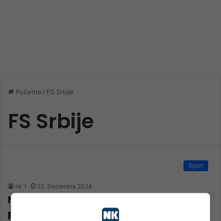
Početna
/
FS Srbije
FS Srbije
Sport
nk 1
23. Decembra 2024.
Napad na bh. trenera: FS Srbije pokreće
postupak protiv Lalatovića, ali i Dudića