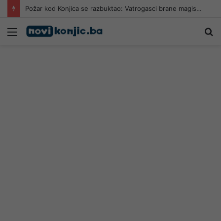
Požar kod Konjica se razbuktao: Vatrogasci brane magistralu i kuće, zatražena pomoć iz zraka
Meni
Pr