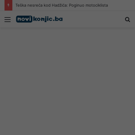
Teška nesreća kod Hadžića: Poginuo motociklista
Meni
Pr