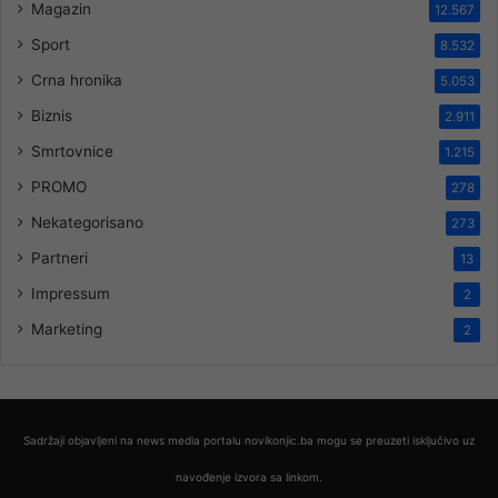
Magazin
12.567
Sport
8.532
Crna hronika
5.053
Biznis
2.911
Smrtovnice
1.215
PROMO
278
Nekategorisano
273
Partneri
13
Impressum
2
Marketing
2
Sadržaji objavljeni na news media portalu novikonjic.ba mogu se preuzeti isključivo uz
navođenje izvora sa linkom.