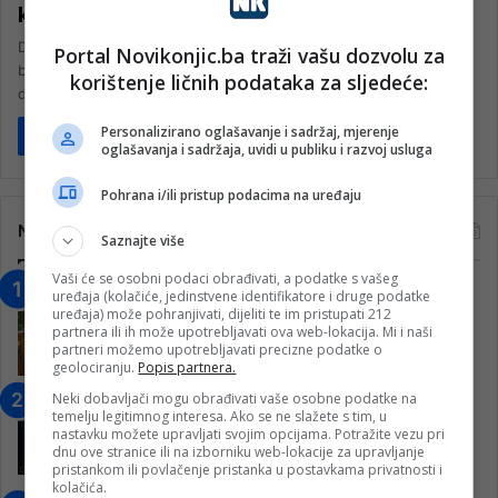
koncerta u klubu AG
Dok ljetne temperature u gradu dostižu vrhunac, sarajevski
Portal Novikonjic.ba traži vašu dozvolu za
booking kolektiv Nema više gospode u Sarajevu (NVGUS) donosi
korištenje ličnih podataka za sljedeće:
dodatno usijanje za…
Personalizirano oglašavanje i sadržaj, mjerenje
Pročitaj više
oglašavanja i sadržaja, uvidi u publiku i razvoj usluga
Pohrana i/ili pristup podacima na uređaju
Najčitanije
Saznajte više
Vaši će se osobni podaci obrađivati, a podatke s vašeg
“Obrazovanje gradi BiH-Jovan Divjak“
uređaja (kolačiće, jedinstvene identifikatore i druge podatke
uređaja) može pohranjivati, dijeliti te im pristupati 212
– Konjic je u posljednje 22 godine imao
partnera ili ih može upotrebljavati ova web-lokacija. Mi i naši
25 ​​stipendista
partneri možemo upotrebljavati precizne podatke o
15. Februara 2023.
geolociranju.
Popis partnera.
Neki dobavljači mogu obrađivati vaše osobne podatke na
Nogometaši Igmana iznenadili
temelju legitimnog interesa. Ako se ne slažete s tim, u
Konjičanke cvijećem i besplatnim
nastavku možete upravljati svojim opcijama. Potražite vezu pri
ulazom na utakmicu
dnu ove stranice ili na izborniku web-lokacije za upravljanje
pristankom ili povlačenje pristanka u postavkama privatnosti i
7. Marta 2025.
kolačića.