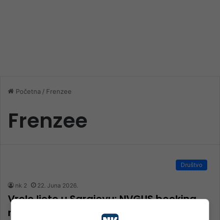
Početna
/
Frenzee
Frenzee
Društvo
nk 2
22. Juna 2026.
Vrelo ljeto u Sarajevu: NVGUS booking
najavljuje dva opasna hardcore punk