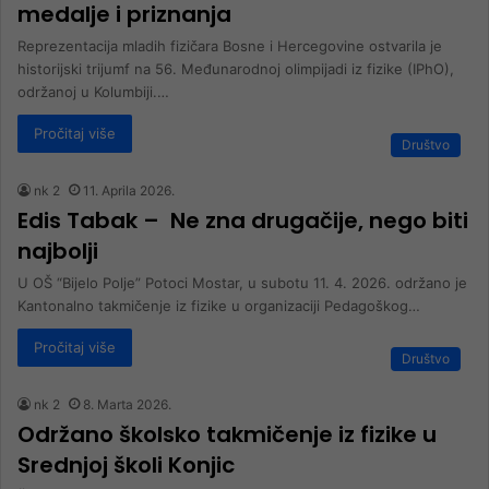
medalje i priznanja
Reprezentacija mladih fizičara Bosne i Hercegovine ostvarila je
historijski trijumf na 56. Međunarodnoj olimpijadi iz fizike (IPhO),
održanoj u Kolumbiji.…
Pročitaj više
Društvo
nk 2
11. Aprila 2026.
Edis Tabak – Ne zna drugačije, nego biti
najbolji
U OŠ “Bijelo Polje” Potoci Mostar, u subotu 11. 4. 2026. održano je
Kantonalno takmičenje iz fizike u organizaciji Pedagoškog…
Pročitaj više
Društvo
nk 2
8. Marta 2026.
Održano školsko takmičenje iz fizike u
Srednjoj školi Konjic