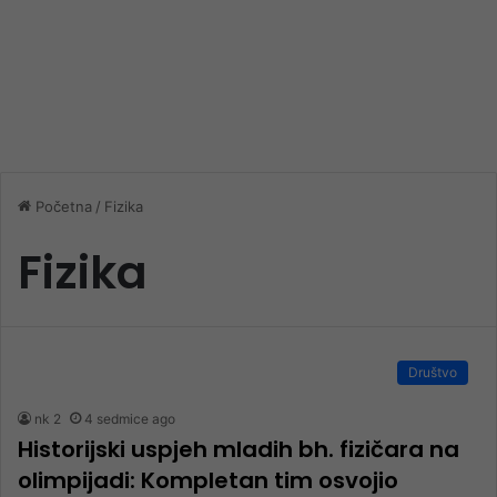
Početna
/
Fizika
Fizika
Društvo
nk 2
4 sedmice ago
Historijski uspjeh mladih bh. fizičara na
olimpijadi: Kompletan tim osvojio