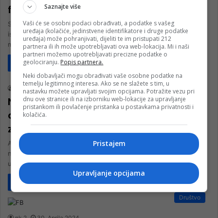
Saznajte više
fizike u Sarajevu
Vaši će se osobni podaci obrađivati, a podatke s vašeg
SARAJEVO / KONJIC – Dok većina učenika zimski raspust koristi
uređaja (kolačiće, jedinstvene identifikatore i druge podatke
isključivo za odmor, Nađa Junuzović, učenica trećeg razreda
uređaja) može pohranjivati, dijeliti te im pristupati 212
medicinske škole…
partnera ili ih može upotrebljavati ova web-lokacija. Mi i naši
partneri možemo upotrebljavati precizne podatke o
geolociranju.
Popis partnera.
Pročitaj više
Vijesti
Neki dobavljači mogu obrađivati vaše osobne podatke na
temelju legitimnog interesa. Ako se ne slažete s tim, u
nk 2
21. Aprila 2025.
nastavku možete upravljati svojim opcijama. Potražite vezu pri
dnu ove stranice ili na izborniku web-lokacije za upravljanje
Najveći genij 20. stoljeća: Mozak jednog
pristankom ili povlačenje pristanka u postavkama privatnosti i
od najpametnijih ljudi ikad još se čuva
kolačića.
za istraživanje
Pristajem
Albert Einstein bio je njemački teorijski fizičar, jedan od najvećih
naučnika u historiji. Najpoznatiji je po razvoju teorije relativiteta,
uključujući…
Upravljanje opcijama
Pročitaj više
Društvo
nk 2
30. Aprila 2024.