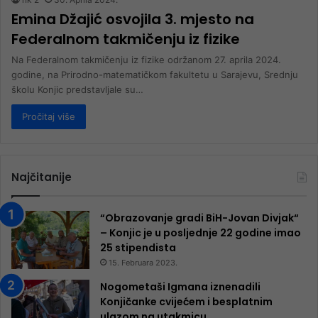
Emina Džajić osvojila 3. mjesto na
Federalnom takmičenju iz fizike
Na Federalnom takmičenju iz fizike održanom 27. aprila 2024.
godine, na Prirodno-matematičkom fakultetu u Sarajevu, Srednju
školu Konjic predstavljale su…
Pročitaj više
Najčitanije
“Obrazovanje gradi BiH-Jovan Divjak“
– Konjic je u posljednje 22 godine imao
25 ​​stipendista
15. Februara 2023.
Nogometaši Igmana iznenadili
Konjičanke cvijećem i besplatnim
ulazom na utakmicu