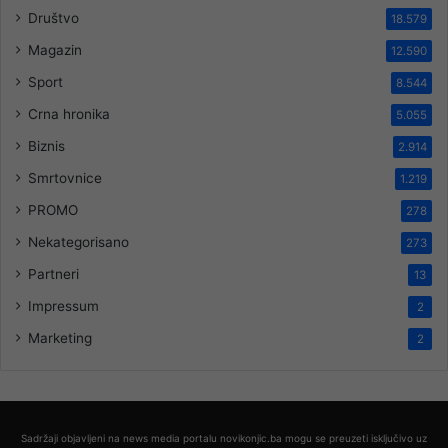
Društvo
18.579
Magazin
12.590
Sport
8.544
Crna hronika
5.055
Biznis
2.914
Smrtovnice
1.219
PROMO
278
Nekategorisano
273
Partneri
13
Impressum
2
Marketing
2
Sadržaji objavljeni na news media portalu novikonjic.ba mogu se preuzeti isključivo uz