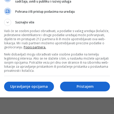
sadržaja, uvidi u publiku i razvoj usluga
zakonske zabrane fizičkog
kažnjavanja djece
Pohrana i/ili pristup podacima na uređaju
Vlada Federacije BiH prihvatila je inicijativu i odobrila
Saznajte više
pokretanje zakonske zabrane fizičkog kažnjavanja
djece u Federaciji BiH kroz proces izrade…
Vaši će se osobni podaci obrađivati, a podatke s vašeg uređaja (kolačiće,
jedinstvene identifikatore i druge podatke uređaja) može pohranjivati,
dijeliti te im pristupati 212 partnera ili ih može upotrebljavati ova web-
Pročitaj više
lokacija. Mi i naši partneri možemo upotrebljavati precizne podatke o
geolociranju.
Popis partnera.
Neki dobavljači mogu obrađivati vaše osobne podatke na temelju
legitimnog interesa. Ako se ne slažete s tim, u nastavku možete upravljati
svojim opcijama. Potražite vezu pri dnu ove stranice ili na izborniku web-
lokacije za upravljanje pristankom ili povlačenje pristanka u postavkama
privatnosti i kolačića.
Upravljanje opcijama
Pristajem