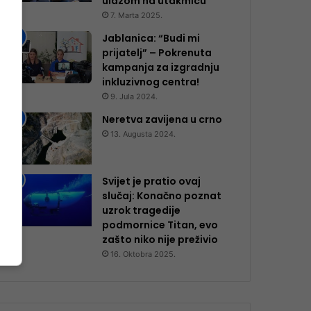
ulazom na utakmicu
7. Marta 2025.
Jablanica: “Budi mi
prijatelj” – Pokrenuta
kampanja za izgradnju
inkluzivnog centra!
9. Jula 2024.
Neretva zavijena u crno
13. Augusta 2024.
Svijet je pratio ovaj
slučaj: Konačno poznat
uzrok tragedije
podmornice Titan, evo
zašto niko nije preživio
16. Oktobra 2025.