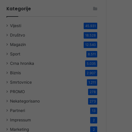
Kategorije
Vijesti
45.931
Društvo
18.528
Magazin
12.540
Sport
8.511
Crna hronika
5.035
Biznis
2.907
Smrtovnice
1.211
PROMO
278
Nekategorisano
273
Partneri
13
Impressum
2
Marketing
2