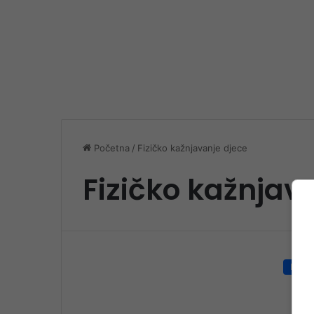
Početna
/
Fizičko kažnjavanje djece
Fizičko kažnjav
Društ