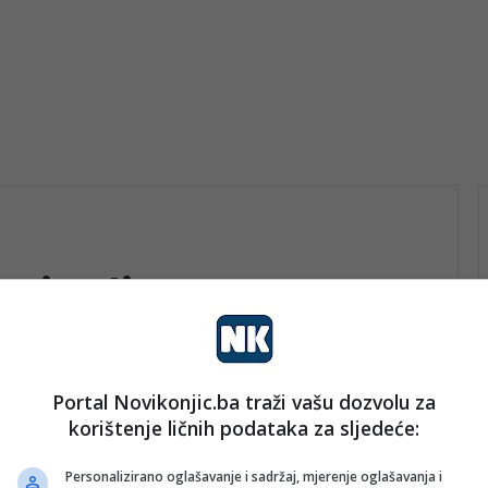
anje djece
Portal Novikonjic.ba traži vašu dozvolu za
vo
korištenje ličnih podataka za sljedeće:
nk 2
5. Marta 2026.
Vlada FBiH pokrenula proces
Personalizirano oglašavanje i sadržaj, mjerenje oglašavanja i