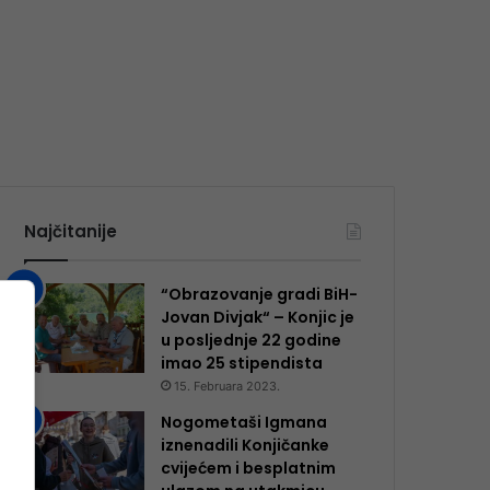
Najčitanije
“Obrazovanje gradi BiH-
Jovan Divjak“ – Konjic je
u posljednje 22 godine
imao 25 ​​stipendista
15. Februara 2023.
Nogometaši Igmana
iznenadili Konjičanke
cvijećem i besplatnim