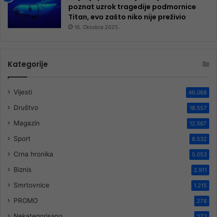
poznat uzrok tragedije podmornice
Titan, evo zašto niko nije preživio
16. Oktobra 2025.
Kategorije
Vijesti
46.068
Društvo
18.557
Magazin
12.567
Sport
8.532
Crna hronika
5.053
Biznis
2.911
Smrtovnice
1.215
PROMO
278
Nekategorisano
273