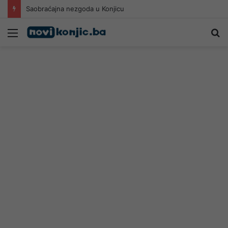
Saobraćajna nezgoda u Konjicu
Meni
Pr