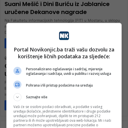
Suani Mešić i Dini Buriću iz Jablanice
uručene Dekanove nagrade
Na Fakultetu informacijskih tehnologija (FIT) u Mostaru, u sklopu
manifestacije FIT Coding Challenge, uručene su prestižne
Dekanove nagrade za izvanredan…
Pročitaj više
Društvo
Portal Novikonjic.ba traži vašu dozvolu za
korištenje ličnih podataka za sljedeće:
nk 2
4. Juna 2026.
Otvoren 19. FIT Coding Challenge na
Personalizirano oglašavanje i sadržaj, mjerenje
Univerzitetu „Džemal Bijedić“
oglašavanja i sadržaja, uvidi u publiku i razvoj usluga
Fakultet informacijskih tehnologija (FIT) Univerziteta “Džemal
Pohrana i/ili pristup podacima na uređaju
Bijedić” u Mostaru od danas je ponovo centar tehnoloških
inovacija, znanja i umrežavanja.Svečanom ceremonijom…
Saznajte više
Pročitaj više
Vaši će se osobni podaci obrađivati, a podatke s vašeg
uređaja (kolačiće, jedinstvene identifikatore i druge podatke
uređaja) može pohranjivati, dijeliti te im pristupati 212
partnera ili ih može upotrebljavati ova web-lokacija. Mi i naši
partneri možemo upotrebljavati precizne podatke o