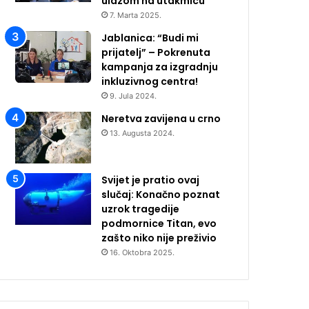
ulazom na utakmicu
7. Marta 2025.
Jablanica: “Budi mi
prijatelj” – Pokrenuta
kampanja za izgradnju
inkluzivnog centra!
9. Jula 2024.
Neretva zavijena u crno
13. Augusta 2024.
Svijet je pratio ovaj
slučaj: Konačno poznat
uzrok tragedije
podmornice Titan, evo
zašto niko nije preživio
16. Oktobra 2025.