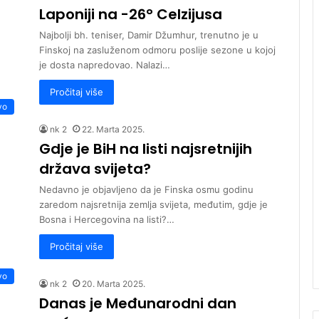
Laponiji na -26° Celzijusa
Najbolji bh. teniser, Damir Džumhur, trenutno je u
Finskoj na zasluženom odmoru poslije sezone u kojoj
je dosta napredovao. Nalazi…
Pročitaj više
vo
nk 2
22. Marta 2025.
Gdje je BiH na listi najsretnijih
država svijeta?
Nedavno je objavljeno da je Finska osmu godinu
zaredom najsretnija zemlja svijeta, međutim, gdje je
Bosna i Hercegovina na listi?…
Pročitaj više
vo
nk 2
20. Marta 2025.
Danas je Međunarodni dan