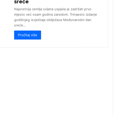
sreće
Najsretnija zemlja svijeta uspjela je zadržati prvo
mjesto već osam godina zaredom. Trinaesto izdanje
godišnjeg izvještaja obilježava Međunarodni dan
sreće…
Pročitaj više