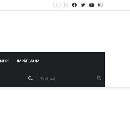
Facebook
Twitter
YouTube
Instagram
NERI
IMPRESSUM
Switch
Pretraži
skin