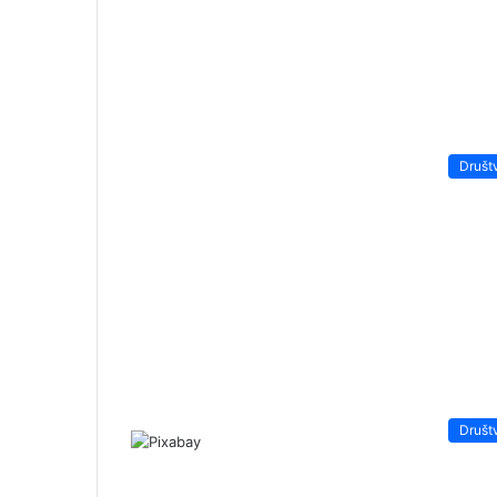
Društ
Društ