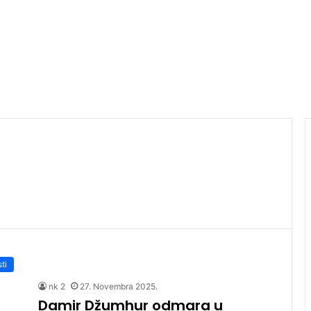
sti
nk 2
27. Novembra 2025.
Damir Džumhur odmara u