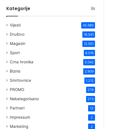
Kategorije
Vijesti
45.980
Društvo
18.541
Magazin
12.551
Sport
8.516
Crna hronika
5.042
Biznis
2.909
Smrtovnice
1.212
PROMO
278
Nekategorisano
273
Partneri
13
Impressum
2
Marketing
2