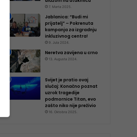
ulazom na utakmicu
7. Marta 2025.
Jablanica: “Budi mi
prijatelj” – Pokrenuta
kampanja za izgradnju
inkluzivnog centra!
9. Jula 2024.
Neretva zavijena u crno
13. Augusta 2024.
Svijet je pratio ovaj
slučaj: Konačno poznat
uzrok tragedije
podmornice Titan, evo
zašto niko nije preživio
16. Oktobra 2025.