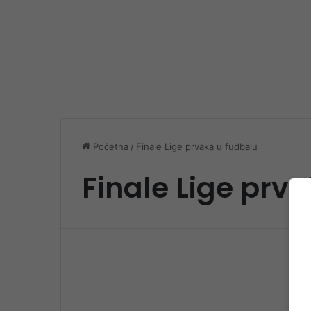
Početna
/
Finale Lige prvaka u fudbalu
Finale Lige prv
Spo