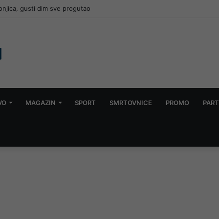
lijedi u BiH: “Nemojte još otpisivati ljeto”
VO
MAGAZIN
SPORT
SMRTOVNICE
PROMO
PART