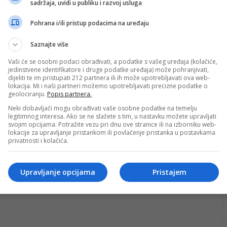
sadržaja, uvidi u publiku i razvoj usluga
borbi za tron Evrope
Pohrana i/ili pristup podacima na uređaju
Minhen će večeras biti epicentar evropskog fudbala,
a na “Allianz Areni” sastat će se Paris Saint-Germain i
Saznajte više
Inter u okviru…
Vaši će se osobni podaci obrađivati, a podatke s vašeg uređaja (kolačiće,
Pročitaj više
jedinstvene identifikatore i druge podatke uređaja) može pohranjivati,
dijeliti te im pristupati 212 partnera ili ih može upotrebljavati ova web-
lokacija. Mi i naši partneri možemo upotrebljavati precizne podatke o
geolociranju.
Popis partnera.
Neki dobavljači mogu obrađivati vaše osobne podatke na temelju
legitimnog interesa. Ako se ne slažete s tim, u nastavku možete upravljati
svojim opcijama. Potražite vezu pri dnu ove stranice ili na izborniku web-
lokacije za upravljanje pristankom ili povlačenje pristanka u postavkama
privatnosti i kolačića.
Upravljanje opcijama
Pristajem