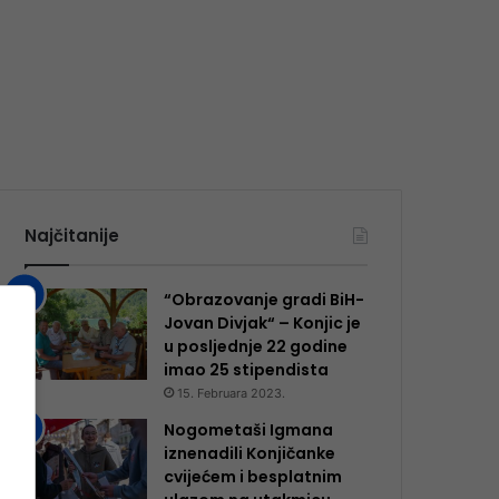
Najčitanije
“Obrazovanje gradi BiH-
Jovan Divjak“ – Konjic je
u posljednje 22 godine
imao 25 ​​stipendista
15. Februara 2023.
Nogometaši Igmana
iznenadili Konjičanke
cvijećem i besplatnim