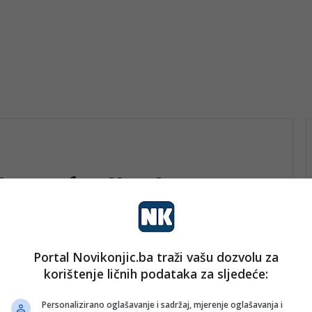
aka u fudbalu
Portal Novikonjic.ba traži vašu dozvolu za
rt
korištenje ličnih podataka za sljedeće:
nk 1
31. Maja 2025.
Spektakl u Minhenu: PSG i Inter u
Personalizirano oglašavanje i sadržaj, mjerenje oglašavanja i