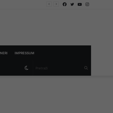
Facebook
Twitter
YouTube
Instagram
NERI
IMPRESSUM
Switch
Pretraži
skin