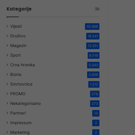
Kategorije
Vijesti
45.988
Društvo
18.541
Magazin
12.551
Sport
8.518
Crna hronika
5.043
Biznis
2.909
Smrtovnice
1.212
PROMO
278
Nekategorisano
273
Partneri
13
Impressum
2
Marketing
2